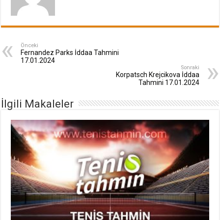
Önceki
Fernandez Parks İddaa Tahmini
17.01.2024
Sonraki
Korpatsch Krejcikova İddaa
Tahmini 17.01.2024
İlgili Makaleler