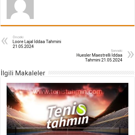
Önceki
Loore Lajal İddaa Tahmini
21.05.2024
Sonraki
Huesler Maestrelli İddaa
Tahmini 21.05.2024
İlgili Makaleler