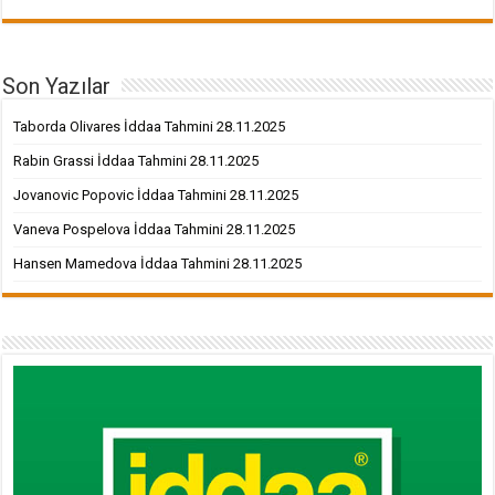
Son Yazılar
Taborda Olivares İddaa Tahmini 28.11.2025
Rabin Grassi İddaa Tahmini 28.11.2025
Jovanovic Popovic İddaa Tahmini 28.11.2025
Vaneva Pospelova İddaa Tahmini 28.11.2025
Hansen Mamedova İddaa Tahmini 28.11.2025