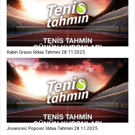
Rabin Grassi İddaa Tahmini 28.11.2025
Jovanovic Popovic İddaa Tahmini 28.11.2025