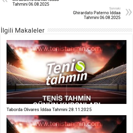
Tahmini 06.08.2025
Sonraki
Ghirardato Paterno İddaa
Tahmini 06.08.2025
İlgili Makaleler
Taborda Olivares İddaa Tahmini 28.11.2025