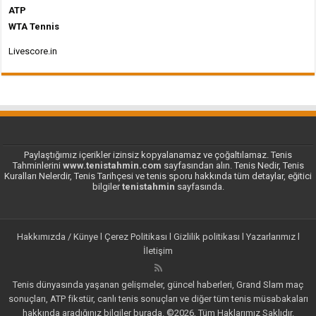
ATP
WTA Tennis
Livescore.in
Paylaştığımız içerikler izinsiz kopyalanamaz ve çoğaltılamaz. Tenis
Tahminlerini
www.tenistahmin.com
sayfasından alın. Tenis Nedir, Tenis
Kuralları Nelerdir, Tenis Tarihçesi ve tenis sporu hakkında tüm detaylar, eğitici
bilgiler
tenistahmin
sayfasında.
Hakkımızda / Künye
l
Çerez Politikası
l
Gizlilik politikası
l
Yazarlarımız
l
İletişim
Tenis dünyasında yaşanan gelişmeler, güncel haberleri, Grand Slam maç
sonuçları, ATP fikstür, canlı tenis sonuçları ve diğer tüm tenis müsabakaları
hakkında aradığınız bilgiler burada. ©2026, Tüm Haklarımız Saklıdır.