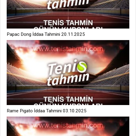
Papac Dong İddaa Tahmini 20.11.2025
Rame Pigato İddaa Tahmini 03.10.2025