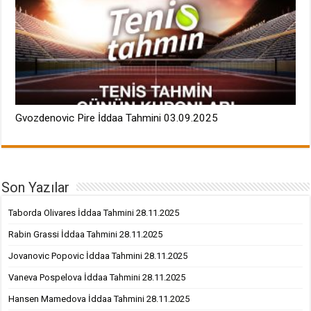
Gvozdenovic Pire İddaa Tahmini 03.09.2025
Son Yazılar
Taborda Olivares İddaa Tahmini 28.11.2025
Rabin Grassi İddaa Tahmini 28.11.2025
Jovanovic Popovic İddaa Tahmini 28.11.2025
Vaneva Pospelova İddaa Tahmini 28.11.2025
Hansen Mamedova İddaa Tahmini 28.11.2025