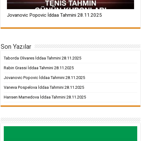
Jovanovic Popovic İddaa Tahmini 28.11.2025
Son Yazılar
Taborda Olivares İddaa Tahmini 28.11.2025
Rabin Grassi İddaa Tahmini 28.11.2025
Jovanovic Popovic İddaa Tahmini 28.11.2025
Vaneva Pospelova İddaa Tahmini 28.11.2025
Hansen Mamedova İddaa Tahmini 28.11.2025