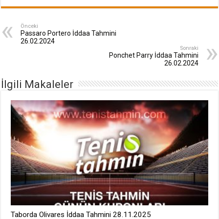
Önceki
Passaro Portero İddaa Tahmini
26.02.2024
Sonraki
Ponchet Parry İddaa Tahmini
26.02.2024
İlgili Makaleler
Taborda Olivares İddaa Tahmini 28.11.2025