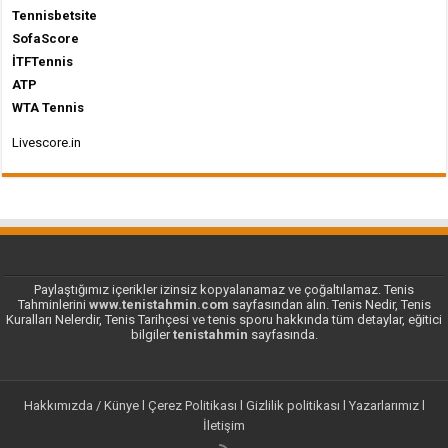
Tennisbetsite
SofaScore
İTFTennis
ATP
WTA Tennis
Livescore.in
Paylaştığımız içerikler izinsiz kopyalanamaz ve çoğaltılamaz. Tenis
Tahminlerini
www.tenistahmin.com
sayfasından alın. Tenis Nedir, Tenis
Kuralları Nelerdir, Tenis Tarihçesi ve tenis sporu hakkında tüm detaylar, eğitici
bilgiler
tenistahmin
sayfasında.
Hakkımızda / Künye
l
Çerez Politikası
l
Gizlilik politikası
l
Yazarlarımız
l
İletişim