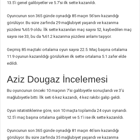
13.5’i genel galibiyetler ve 5.7’si ilk sette kazanıldı.
Oyuncunun son 365 günde oynadığı 85 maçın 56’sını kazandığı
görülüyor. Bu süre zarfında 29 mağlubiyet yaşandı ve kazanma
yüzdesi %65.9 oldu. İlk sette kazanılan maç sayısı 52, kaybedilen maç
sayısı ise 33, bu da %61.2 kazanma yüzdesi anlamı taşıyor.
Geçmiş 85 maçtaki ortalama oyun sayısı 22.5. Maç başına ortalama
11.9 oyunun kazanıldığı görülürken ilk sette ortalama 5.1 zafer elde
edildi.
Aziz Dougaz İncelemesi
Bu oyuncunun önceki 10 maçının 7’si galibiyetle sonuçlandı ve 3’ü
mağlubiyetle bitti. İlk seti 6 kez kazandı, 4 kez rakibi galip geldi.
Oyun istatistiklerine göre, son 10 maçta toplamda 24 oyun oynandı.
12.5’i maç başına ortalama galibiyet ve 5.1’i ise ilk sette kazanıldı.
Oyuncunun son 365 günde oynadığı 81 maçın 46’sını kazandığı
görülüyor. Bu süre zarfında 35 mağlubiyet yaşandı ve kazanma