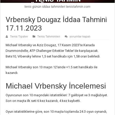
tenis günün iddaa tahminleri tenistahmin.com
Vrbensky Dougaz İddaa Tahmini
17.11.2023
Vrbensky
Tenis Tipster
Tenis Tahminleri
yorumlar kapalı
Dougaz
İddaa
Michael Vrbensky ve Aziz Dougaz, 17 Kasım 2023’te Kanada
Tahmini
17.11.2023
Drummondville, ATP Challenger Erkekler Tekler’de karşılaşacak.
için
Bets10, Vrbensky lehine 1,5 set handikabı için 1,58 oran belirledi.
Michael Vrbensky son 13 maçın 12’sinde +1.5 set handikabı ile
kazandı.
Michael Vrbensky İncelemesi
Oyuncunun son 10 maçındaki istatistikleri: 7 galibiyet ve 3 mağlubiyet.
Son on maçta ilk seti 6 kez kazandı, 4 kez kaybetti.
Oyun istatistiklerine göre, son 10 maçta toplamda 24.3 oyun oynandı,