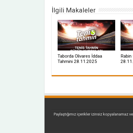
İlgili Makaleler
Taborda Olivares İddaa
Rabin 
Tahmini 28.11.2025
28.11
Paylaştığımız içerikler izinsiz kopyalanamaz ve