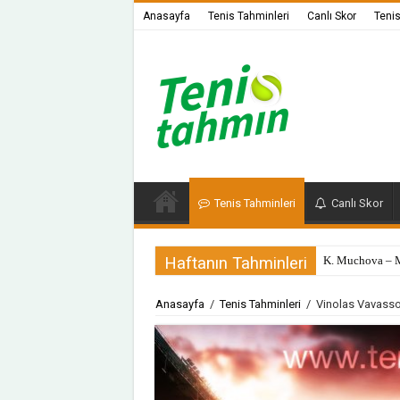
Anasayfa
Tenis Tahminleri
Canlı Skor
Teni
Tenis Tahminleri
Canlı Skor
Haftanın Tahminleri
K. Muchova – M
Anasayfa
/
Tenis Tahminleri
/
Vinolas Vavasso