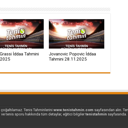
Grassi İddaa Tahmini
Jovanovic Popovic İddaa
.2025
Tahmini 28.11.2025
 çoğaltılamaz. Tenis Tahminlerini
www.tenistahmin.com
sayfasından alın. Teni
ve tenis sporu hakkında tüm detaylar, eğitici bilgiler
tenistahmin
sayfasında.