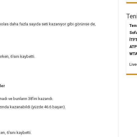
Teni
las daha fazla sayıda seti kazanıyor gibi görünse de,
Ten
Sof
İTF
ATP
WTA
en, 6’sını kaybetti.
Live
ler
ı ve bunların 38’ini kazandı.
azında kazanabildi (yüzde 46.6 başarı).
, 6’sını kaybetti.