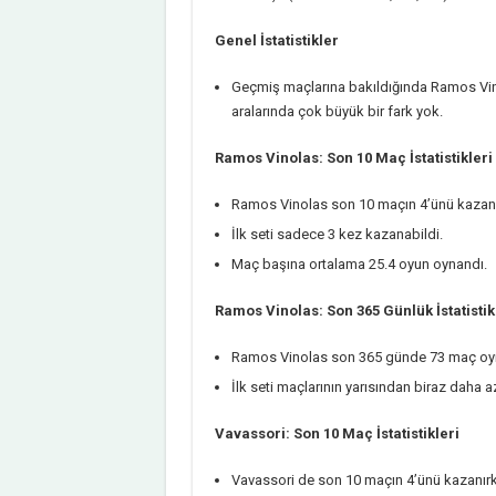
Genel İstatistikler
Geçmiş maçlarına bakıldığında Ramos Vino
aralarında çok büyük bir fark yok.
Ramos Vinolas: Son 10 Maç İstatistikleri
Ramos Vinolas son 10 maçın 4’ünü kazanırk
İlk seti sadece 3 kez kazanabildi.
Maç başına ortalama 25.4 oyun oynandı.
Ramos Vinolas: Son 365 Günlük İstatistik
Ramos Vinolas son 365 günde 73 maç oynad
İlk seti maçlarının yarısından biraz daha 
Vavassori: Son 10 Maç İstatistikleri
Vavassori de son 10 maçın 4’ünü kazanırken