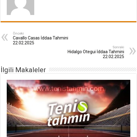
Önceki
Cavallo Casas İddaa Tahmini
22.02.2025
Sonraki
Hidalgo Otegui İddaa Tahmini
22.02.2025
İlgili Makaleler