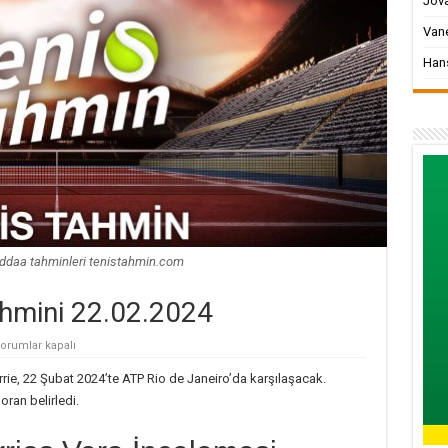
Jova
Vane
Han
iddaa tahminleri tenistahmin.com
ahmini 22.02.2024
era
orumlar kapalı
orrie
ddaa
e, 22 Şubat 2024’te ATP Rio de Janeiro’da karşılaşacak.
ahmini
2.02.2024
oran belirledi.
çin