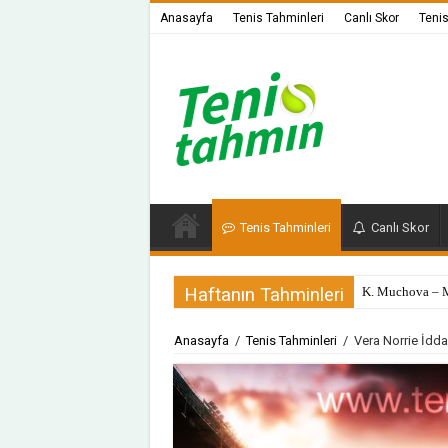
Anasayfa
Tenis Tahminleri
Canlı Skor
Teni
Tenis Tahminleri
Canlı Skor
Haftanın Tahminleri
K. Muchova – M
Anasayfa
/
Tenis Tahminleri
/
Vera Norrie İdd