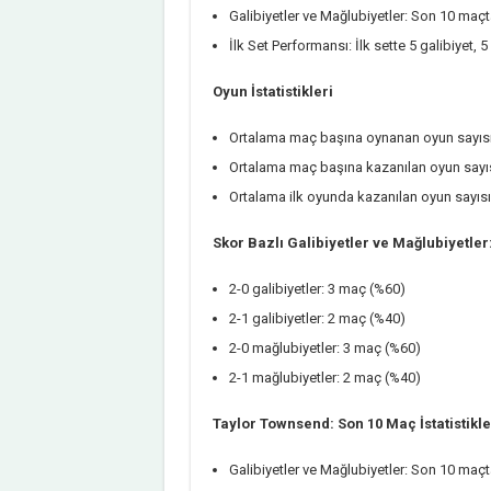
Galibiyetler ve Mağlubiyetler: Son 10 maçta
İlk Set Performansı: İlk sette 5 galibiyet, 
Oyun İstatistikleri
Ortalama maç başına oynanan oyun sayısı
Ortalama maç başına kazanılan oyun sayıs
Ortalama ilk oyunda kazanılan oyun sayısı:
Skor Bazlı Galibiyetler ve Mağlubiyetler
2-0 galibiyetler: 3 maç (%60)
2-1 galibiyetler: 2 maç (%40)
2-0 mağlubiyetler: 3 maç (%60)
2-1 mağlubiyetler: 2 maç (%40)
Taylor Townsend: Son 10 Maç İstatistikle
Galibiyetler ve Mağlubiyetler: Son 10 maçta