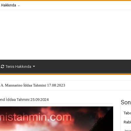
s Hakkında
Tenis Hakkında
A. Mannarino İddaa Tahmini 17.08.2023
Fritz İddaa Tahmini 16.08.2023
nd İddaa Tahmini 25.09.2024
Son
Tabo
Rabi