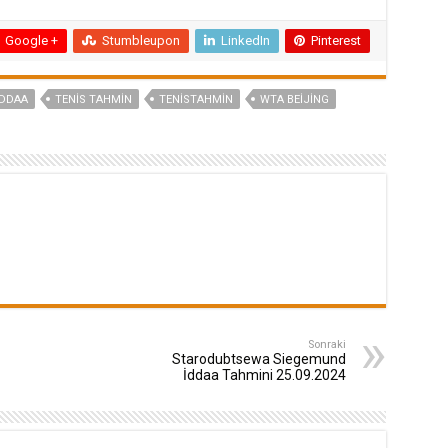
Google +
Stumbleupon
LinkedIn
Pinterest
IDDAA
TENIS TAHMIN
TENISTAHMIN
WTA BEIJING
Sonraki
Starodubtsewa Siegemund
İddaa Tahmini 25.09.2024