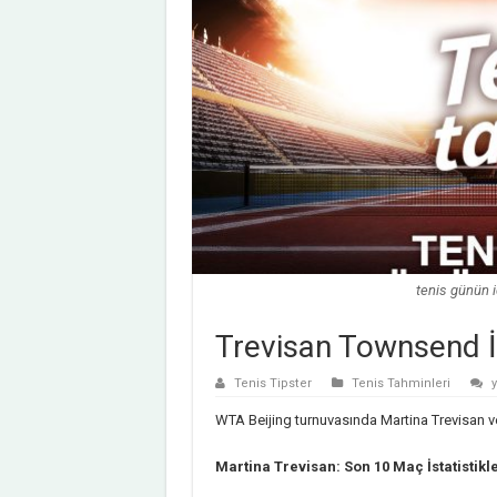
tenis günün 
Trevisan Townsend 
T
Tenis Tipster
Tenis Tahminleri
y
İ
WTA Beijing turnuvasında Martina Trevisan v
T
2
i
Martina Trevisan: Son 10 Maç İstatistikle