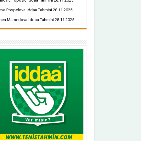
novic Popovic İddaa Tahmini 28.11.2025
va Pospelova İddaa Tahmini 28.11.2025
sen Mamedova İddaa Tahmini 28.11.2025