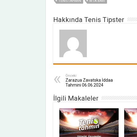
TENISTAHMIN
WTA BARI
Hakkında Tenis Tipster
Önceki
Zarazua Zavatska İddaa
Tahmini 06.06.2024
İlgili Makaleler