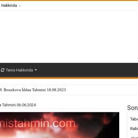
s Hakkında
Tenis Hakkında
. Bouzkova İddaa Tahmini 18.08.2023
a Tahmini 06.06.2024
Son
Tabo
Rabi