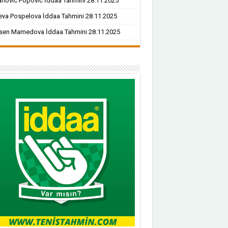
novic Popovic İddaa Tahmini 28.11.2025
va Pospelova İddaa Tahmini 28.11.2025
sen Mamedova İddaa Tahmini 28.11.2025