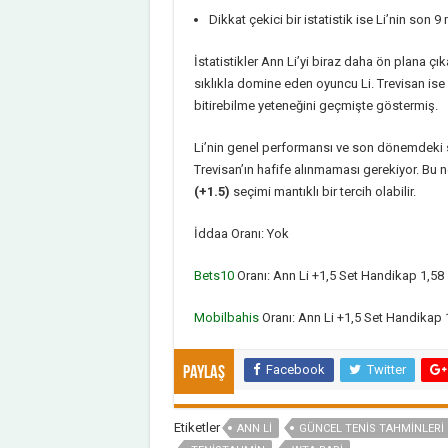
Dikkat çekici bir istatistik ise Li’nin son 
İstatistikler Ann Li’yi biraz daha ön plana 
sıklıkla domine eden oyuncu Li. Trevisan is
bitirebilme yeteneğini geçmişte göstermiş.
Li’nin genel performansı ve son dönemdeki set
Trevisan’ın hafife alınmaması gerekiyor. Bu 
(+1.5)
seçimi mantıklı bir tercih olabilir.
İddaa Oranı: Yok
Bets10
Oranı: Ann Li +1,5 Set Handikap 1,58
Mobilbahis
Oranı: Ann Li +1,5 Set Handikap 
Facebook
Twitter
Paylaş
Etiketler
ANN LI
GÜNCEL TENIS TAHMINLERI