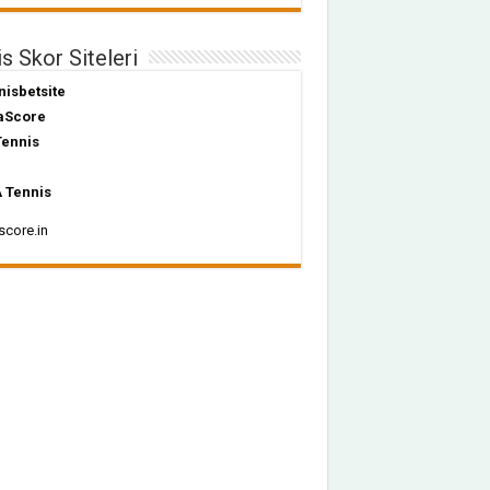
s Skor Siteleri
nisbetsite
aScore
Tennis
 Tennis
score.in