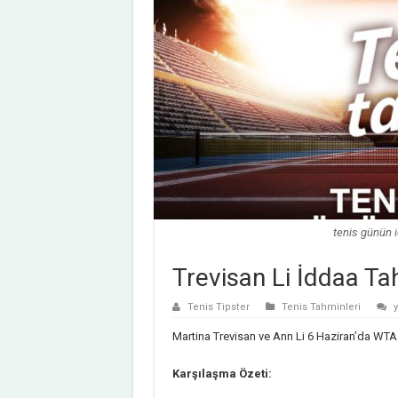
tenis günün 
Trevisan Li İddaa T
T
Tenis Tipster
Tenis Tahminleri
y
L
İ
Martina Trevisan ve Ann Li 6 Haziran’da WTA 
T
0
i
Karşılaşma Özeti: