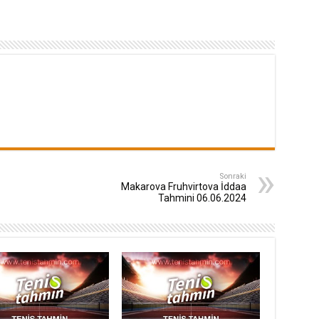
Sonraki
Makarova Fruhvirtova İddaa
Tahmini 06.06.2024