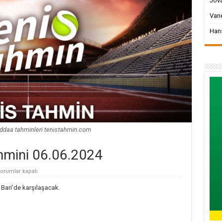
Jova
Vane
Han
iddaa tahminleri tenistahmin.com
ahmini 06.06.2024
revisan
orumlar kapalı
i
ddaa
Bari’de karşılaşacak.
ahmini
6.06.2024
çin