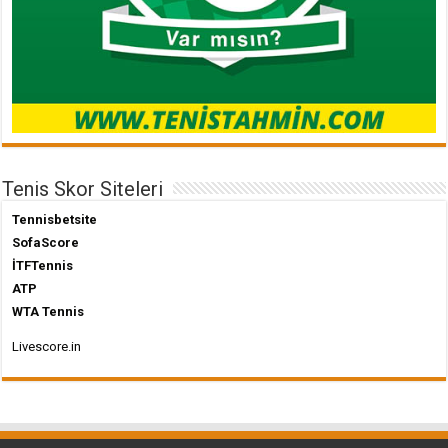
Tenis Skor Siteleri
Tennisbetsite
SofaScore
İTFTennis
ATP
WTA Tennis
Livescore.in