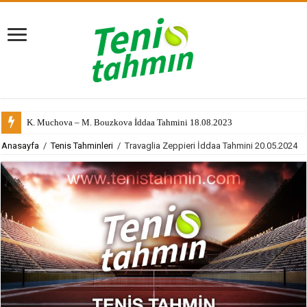
K. Muchova – M. Bouzkova İddaa Tahmini 18.08.2023
Anasayfa
/
Tenis Tahminleri
/
Travaglia Zeppieri İddaa Tahmini 20.05.2024