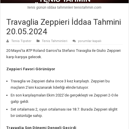
tenis günün iddaa tahminleri tenistahmin.com
Travaglia Zeppieri İddaa Tahmini
20.05.2024
Travaglia
Tenis Tipster
Tenis Tahminleri
yorumlar kapalı
Zeppieri
İddaa
20 Mayıs’ta ATP Roland Garros’ta Stefano Travaglia ile Giulio Zeppieri
Tahmini
20.05.2024
karşı karşıya gelecek.
için
Zeppieri Favori Görünüyor
Travaglia ve Zeppieri daha önce 3 kez karşılaştı. Zeppieri bu
maçların 2’sini kazanarak liderliği elinde tutuyor.
En son karşılaşmaları Ekim 2022’de gerçekleşti ve Zeppieri 2-0 ile
galip geldi.
Set ortalaması 2, oyun ortalaması ise 18.7. Burada Zeppieri slight
bir üstünlüğe sahip.
Travaglia Son Dönemi Dengeli Geçirdi