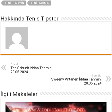
TENIS TAHMIN
TENISTAHMIN
Hakkında Tenis Tipster
Önceki
Tan Schunk İddaa Tahmini
20.05.2024
Sonraki
Sweeny Virtanen İddaa Tahmini
20.05.2024
İlgili Makaleler