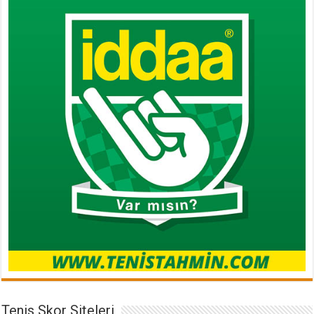
Tenis Skor Siteleri