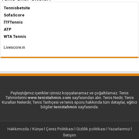
Tennisbetsite
SofaScore
İTFTennis
ATP
WTA Tennis
Livescore.in
Paylaştığımız içerikler izinsiz kopyalanamaz ve çoğaltılamaz. Tenis
Tahminlerini
www.tenistahmin.com
sayfasından alın. Tenis Nedir, Tenis
Kuralları Nelerdir, Tenis Tarihçesi ve tenis sporu hakkında tüm detaylar, eğitici
bilgiler
tenistahmin
sayfasında.
Hakkımızda / Künye
l
Çerez Politikası
l
Gizlilik politikası
l
Yazarlarımız
l
İletişim