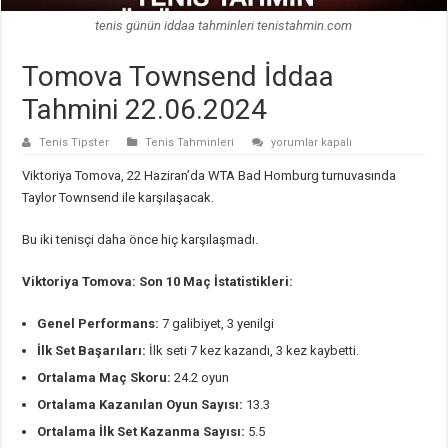
tenis günün iddaa tahminleri tenistahmin.com
Tomova Townsend İddaa
Tahmini 22.06.2024
Tomova
Tenis Tipster
Tenis Tahminleri
yorumlar kapalı
Townsend
İddaa
Viktoriya Tomova, 22 Haziran’da WTA Bad Homburg turnuvasında
Tahmini
22.06.2024
Taylor Townsend ile karşılaşacak.
için
Bu iki tenisçi daha önce hiç karşılaşmadı.
Viktoriya Tomova: Son 10 Maç İstatistikleri:
Genel Performans:
7 galibiyet, 3 yenilgi
İlk Set Başarıları:
İlk seti 7 kez kazandı, 3 kez kaybetti.
Ortalama Maç Skoru:
24.2 oyun
Ortalama Kazanılan Oyun Sayısı:
13.3
Ortalama İlk Set Kazanma Sayısı:
5.5