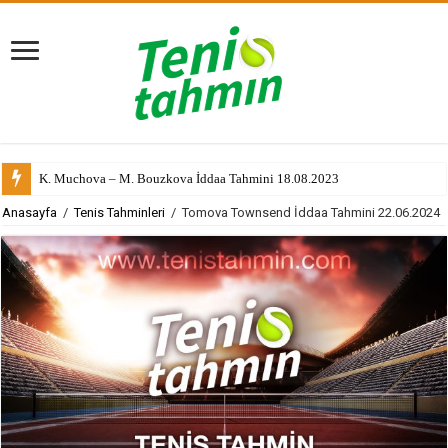
K. Muchova – M. Bouzkova İddaa Tahmini 18.08.2023
Anasayfa
/
Tenis Tahminleri
/
Tomova Townsend İddaa Tahmini 22.06.2024