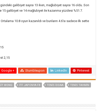
ündeki galibiyet sayısı 13 iken, mağlubiyet sayısı 16 oldu. Son
te 15 galibiyet ve 14 mağlubiyet ile kazanma yüzdesi %51.7.
talama 10.8 oyun kazanıldı ve bunların 4.6’sı sadece ilk sette
,15
st 2,15
Google +
Stumbleupon
LinkedIn
Pinterest
KIT WONG
ITF JAPONYA F8
TENIS IDDAA
TENIS TAHMIN