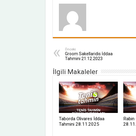
Önceki
Groom Sakellaridis İddaa
Tahmini 21.12.2023
İlgili Makaleler
Taborda Olivares İddaa
Rabin 
Tahmini 28.11.2025
28.11