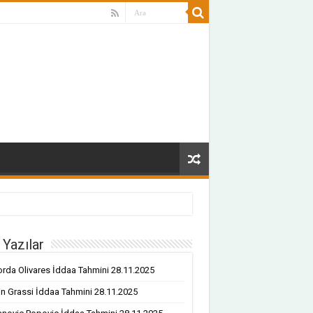
 Yazılar
rda Olivares İddaa Tahmini 28.11.2025
n Grassi İddaa Tahmini 28.11.2025