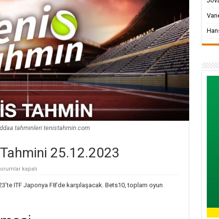
Jova
Vane
Han
iddaa tahminleri tenistahmin.com
Tahmini 25.12.2023
Tomida
orumlar kapalı
Wong
ddaa
23’te ITF Japonya F8’de karşılaşacak. Bets10, toplam oyun
ahmini
5.12.2023
çin