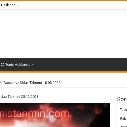
s Hakkında
Tenis Hakkında
. Bouzkova İddaa Tahmini 18.08.2023
daa Tahmini 25.12.2023
Son
Tabo
Rabi