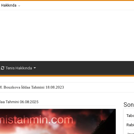
s Hakkında
Tenis Hakkında
. Bouzkova İddaa Tahmini 18.08.2023
daa Tahmini 06.08.2025
Son
Tabo
Rabi