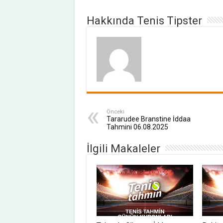
Hakkında Tenis Tipster
Önceki
Tararudee Branstine İddaa
Tahmini 06.08.2025
İlgili Makaleler