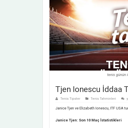
tenis günün 
Tjen Ionescu İddaa 
T
Tenis Tipster
Tenis Tahminleri
y
I
İ
Janice Tjen ve Elizabeth Ionescu, ITF USA tu
T
0
i
Janice Tjen: Son 10 Maç İstatistikleri