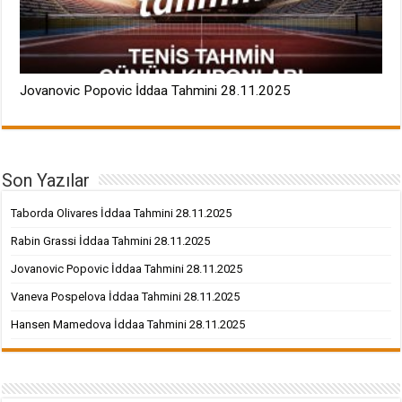
Jovanovic Popovic İddaa Tahmini 28.11.2025
Son Yazılar
Taborda Olivares İddaa Tahmini 28.11.2025
Rabin Grassi İddaa Tahmini 28.11.2025
Jovanovic Popovic İddaa Tahmini 28.11.2025
Vaneva Pospelova İddaa Tahmini 28.11.2025
Hansen Mamedova İddaa Tahmini 28.11.2025