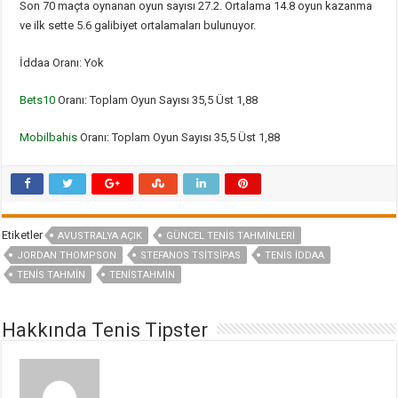
Son 70 maçta oynanan oyun sayısı 27.2. Ortalama 14.8 oyun kazanma
ve ilk sette 5.6 galibiyet ortalamaları bulunuyor.
İddaa Oranı: Yok
Bets10
Oranı: Toplam Oyun Sayısı 35,5 Üst 1,88
Mobilbahis
Oranı: Toplam Oyun Sayısı 35,5 Üst 1,88
Etiketler
AVUSTRALYA AÇIK
GÜNCEL TENIS TAHMINLERI
JORDAN THOMPSON
STEFANOS TSITSIPAS
TENIS IDDAA
TENIS TAHMIN
TENISTAHMIN
Hakkında Tenis Tipster