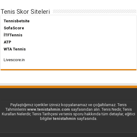
Tenis Skor Siteleri
Tennisbetsite
SofaScore
İTFTennis
ATP
WTA Tennis
Livescore.in
Paylaştığımız içerikler izinsiz kopyalanamaz ve çoğaltılamaz. Tenis
Tahminlerini
www.tenistahmin.com
sayfasından alın. Tenis Nedir, Tenis
Kuralları Nelerdir, Tenis Tarihçesi ve tenis sporu hakkında tüm detaylar, eğitici
bilgiler
tenistahmin
sayfasında.