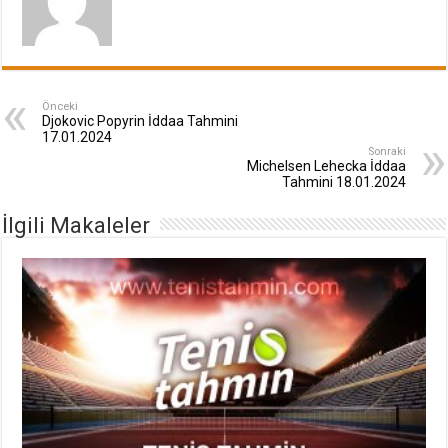
Önceki
Djokovic Popyrin İddaa Tahmini
17.01.2024
Sonraki
Michelsen Lehecka İddaa
Tahmini 18.01.2024
İlgili Makaleler