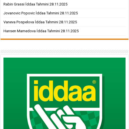
Rabin Grassi İddaa Tahmini 28.11.2025
Jovanovic Popovic İddaa Tahmini 28.11.2025
Vaneva Pospelova İddaa Tahmini 28.11.2025
Hansen Mamedova İddaa Tahmini 28.11.2025