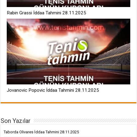
Rabin Grassi İddaa Tahmini 28.11.2025
Jovanovic Popovic İddaa Tahmini 28.11.2025
Son Yazılar
Taborda Olivares İddaa Tahmini 28.11.2025