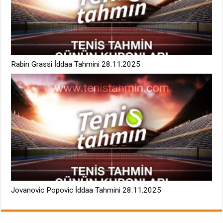
Rabin Grassi İddaa Tahmini 28.11.2025
Jovanovic Popovic İddaa Tahmini 28.11.2025