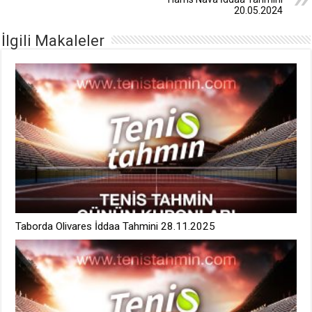
20.05.2024
İlgili Makaleler
Taborda Olivares İddaa Tahmini 28.11.2025