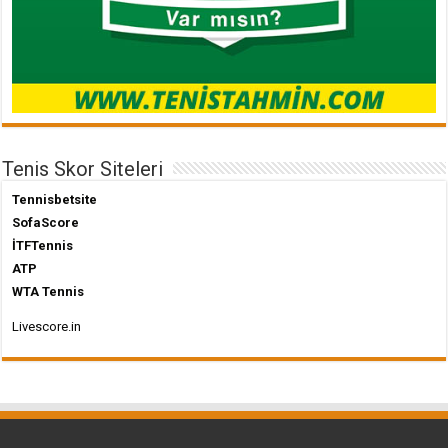
Tenis Skor Siteleri
Tennisbetsite
SofaScore
İTFTennis
ATP
WTA Tennis
Livescore.in