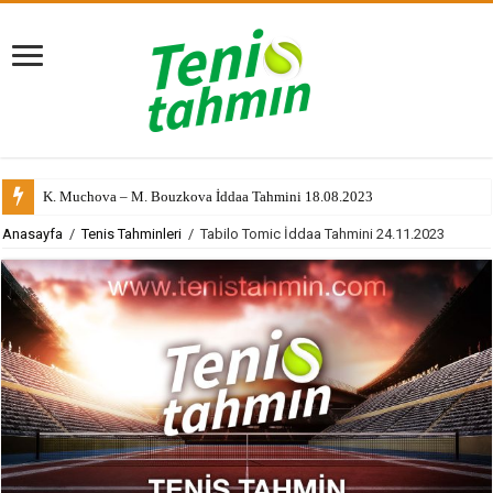
K. Muchova – M. Bouzkova İddaa Tahmini 18.08.2023
Anasayfa
/
Tenis Tahminleri
/
Tabilo Tomic İddaa Tahmini 24.11.2023