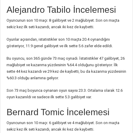
Alejandro Tabilo İncelemesi
Oyuncunun son 10 maçı: 8 galibiyet ve 2 mağlubiyet. Son on maçta
sekiz kez ilk seti kazandı, ancak iki kez de kaybetti.
Oyunlar açısından, istatistikler son 10 maçta 20.4 oynandığını
gösteriyor, 11.9 genel galibiyet ve ilk sette 5.6 zafer elde edildi.
Bu oyuncu, son 365 günde 73 maç oynadı. İstatistikler 47 galibiyet, 26
mağlubiyet ve kazanma yüzdesinin %64.4 olduğunu gösteriyor. İlk
sette 44 kez kazandı ve 29 kez de kaybetti, bu da kazanma yüzdesinin
%60.3 olduğu anlamına geliyor.
Son 73 maç boyunca oynanan oyun sayısı 23.3. Ortalama olarak 12.6
oyun kazanıldı ve sadece ilk sette 5.3 galibiyet var.
Bernard Tomic İncelemesi
Oyuncunun son 10 maçı: 6 galibiyet ve 4 mağlubiyet. Son on maçta
sekiz kez ilk seti kazandı, ancak iki kez de kaybetti.