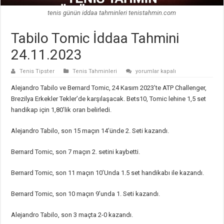
tenis günün iddaa tahminleri tenistahmin.com
Tabilo Tomic İddaa Tahmini
24.11.2023
Tabilo
Tenis Tipster
Tenis Tahminleri
yorumlar kapalı
Tomic
İddaa
Alejandro Tabilo ve Bernard Tomic, 24 Kasım 2023’te ATP Challenger,
Tahmini
24.11.2023
Brezilya Erkekler Tekler’de karşılaşacak. Bets10, Tomic lehine 1,5 set
için
handikap için 1,80’lik oran belirledi.
Alejandro Tabilo, son 15 maçın 14’ünde 2. Seti kazandı.
Bernard Tomic, son 7 maçın 2. setini kaybetti.
Bernard Tomic, son 11 maçın 10’Unda 1.5 set handikabı ile kazandı.
Bernard Tomic, son 10 maçın 9’unda 1. Seti kazandı.
Alejandro Tabilo, son 3 maçta 2-0 kazandı.