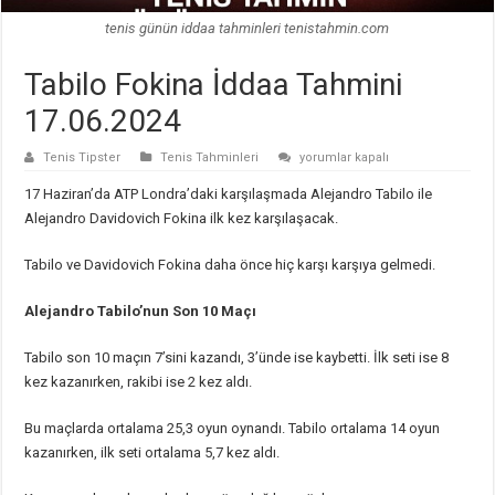
tenis günün iddaa tahminleri tenistahmin.com
Tabilo Fokina İddaa Tahmini
17.06.2024
Tabilo
Tenis Tipster
Tenis Tahminleri
yorumlar kapalı
Fokina
İddaa
17 Haziran’da ATP Londra’daki karşılaşmada Alejandro Tabilo ile
Tahmini
17.06.2024
Alejandro Davidovich Fokina ilk kez karşılaşacak.
için
Tabilo ve Davidovich Fokina daha önce hiç karşı karşıya gelmedi.
Alejandro Tabilo’nun Son 10 Maçı
Tabilo son 10 maçın 7’sini kazandı, 3’ünde ise kaybetti. İlk seti ise 8
kez kazanırken, rakibi ise 2 kez aldı.
Bu maçlarda ortalama 25,3 oyun oynandı. Tabilo ortalama 14 oyun
kazanırken, ilk seti ortalama 5,7 kez aldı.