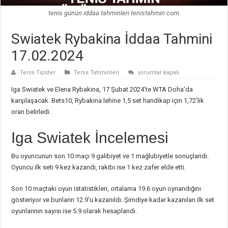
tenis günün iddaa tahminleri tenistahmin.com
Swiatek Rybakina İddaa Tahmini
17.02.2024
Swiatek
Tenis Tipster
Tenis Tahminleri
yorumlar kapalı
Rybakina
İddaa
Iga Swiatek ve Elena Rybakina, 17 Şubat 2024’te WTA Doha’da
Tahmini
17.02.2024
karşılaşacak. Bets10, Rybakina lehine 1,5 set handikap için 1,72’lik
için
oran belirledi.
Iga Swiatek İncelemesi
Bu oyuncunun son 10 maçı 9 galibiyet ve 1 mağlubiyetle sonuçlandı.
Oyuncu ilk seti 9 kez kazandı, rakibi ise 1 kez zafer elde etti.
Son 10 maçtaki oyun istatistikleri, ortalama 19.6 oyun oynandığını
gösteriyor ve bunların 12.9’u kazanıldı. Şimdiye kadar kazanılan ilk set
oyunlarının sayısı ise 5.9 olarak hesaplandı.