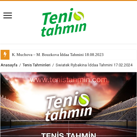
K. Muchova – M. Bouzkova İddaa Tahmini 18.08.2023
Anasayfa
/
Tenis Tahminleri
/
Swiatek Rybakina İddaa Tahmini 17.02.2024