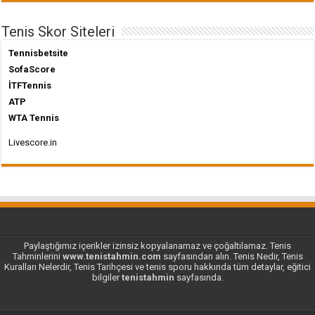
Tenis Skor Siteleri
Tennisbetsite
SofaScore
İTFTennis
ATP
WTA Tennis
Livescore.in
Paylaştığımız içerikler izinsiz kopyalanamaz ve çoğaltılamaz. Tenis
Tahminlerini
www.tenistahmin.com
sayfasından alın. Tenis Nedir, Tenis
Kuralları Nelerdir, Tenis Tarihçesi ve tenis sporu hakkında tüm detaylar, eğitici
bilgiler
tenistahmin
sayfasında.