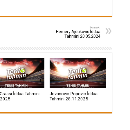
Sonraki
Hemery Ajdukovic İddaa
Tahmini 20.05.2024
Grassi İddaa Tahmini
Jovanovic Popovic İddaa
.2025
Tahmini 28.11.2025