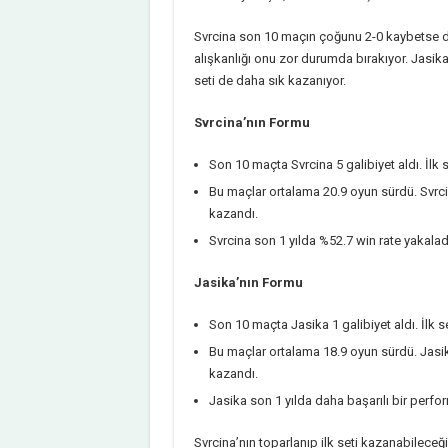
Svrcina son 10 maçın çoğunu 2-0 kaybetse de
alışkanlığı onu zor durumda bırakıyor. Jasika
seti de daha sık kazanıyor.
Svrcina’nın Formu
Son 10 maçta Svrcina 5 galibiyet aldı. İlk 
Bu maçlar ortalama 20.9 oyun sürdü. Svrcin
kazandı.
Svrcina son 1 yılda %52.7 win rate yakalad
Jasika’nın Formu
Son 10 maçta Jasika 1 galibiyet aldı. İlk 
Bu maçlar ortalama 18.9 oyun sürdü. Jasik
kazandı.
Jasika son 1 yılda daha başarılı bir perfo
Svrcina’nın toparlanıp ilk seti kazanabileceğ