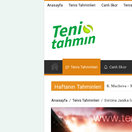
Anasayfa
Tenis Tahminleri
Canlı Skor
Teni
Tenis Tahminleri
Canlı Skor
Haftanın Tahminleri
K. Muchova – M
Anasayfa
/
Tenis Tahminleri
/
Svrcina Jasika 