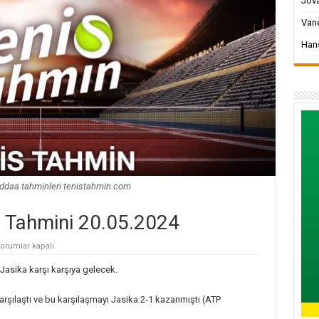
Jova
Vane
Han
iddaa tahminleri tenistahmin.com
a Tahmini 20.05.2024
vrcina
orumlar kapalı
asika
ddaa
 Jasika karşı karşıya gelecek.
ahmini
0.05.2024
çin
rşılaştı ve bu karşılaşmayı Jasika 2-1 kazanmıştı (ATP