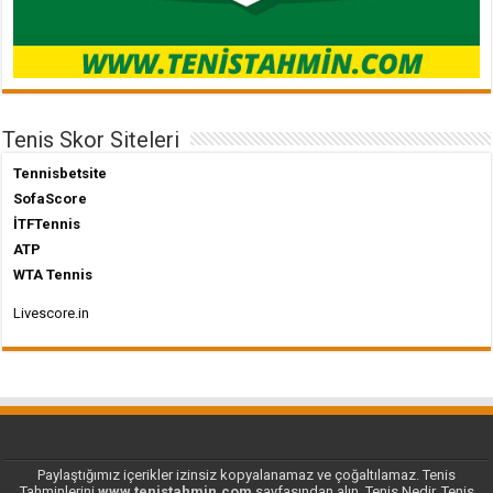
Tenis Skor Siteleri
Tennisbetsite
SofaScore
İTFTennis
ATP
WTA Tennis
Livescore.in
Paylaştığımız içerikler izinsiz kopyalanamaz ve çoğaltılamaz. Tenis
Tahminlerini
www.tenistahmin.com
sayfasından alın. Tenis Nedir, Tenis