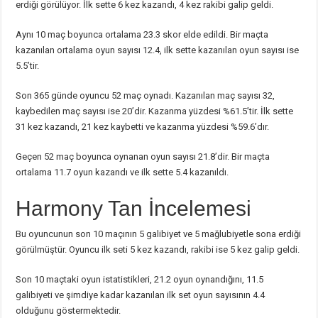
erdiği görülüyor. İlk sette 6 kez kazandı, 4 kez rakibi galip geldi.
Aynı 10 maç boyunca ortalama 23.3 skor elde edildi. Bir maçta
kazanılan ortalama oyun sayısı 12.4, ilk sette kazanılan oyun sayısı ise
5.5’tir.
Son 365 günde oyuncu 52 maç oynadı. Kazanılan maç sayısı 32,
kaybedilen maç sayısı ise 20’dir. Kazanma yüzdesi %61.5’tir. İlk sette
31 kez kazandı, 21 kez kaybetti ve kazanma yüzdesi %59.6’dır.
Geçen 52 maç boyunca oynanan oyun sayısı 21.8’dir. Bir maçta
ortalama 11.7 oyun kazandı ve ilk sette 5.4 kazanıldı.
Harmony Tan İncelemesi
Bu oyuncunun son 10 maçının 5 galibiyet ve 5 mağlubiyetle sona erdiği
görülmüştür. Oyuncu ilk seti 5 kez kazandı, rakibi ise 5 kez galip geldi.
Son 10 maçtaki oyun istatistikleri, 21.2 oyun oynandığını, 11.5
galibiyeti ve şimdiye kadar kazanılan ilk set oyun sayısının 4.4
olduğunu göstermektedir.