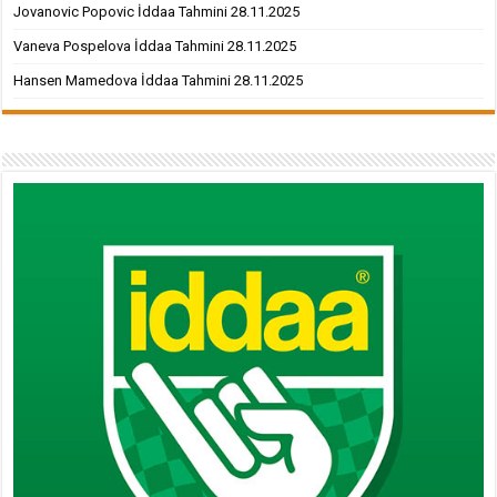
Jovanovic Popovic İddaa Tahmini 28.11.2025
Vaneva Pospelova İddaa Tahmini 28.11.2025
Hansen Mamedova İddaa Tahmini 28.11.2025