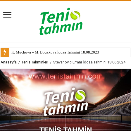
K. Muchova – M. Bouzkova İddaa Tahmini 18.08.2023
Anasayfa
/
Tenis Tahminleri
/
Stevanovic Errani İddaa Tahmini 18.06.2024