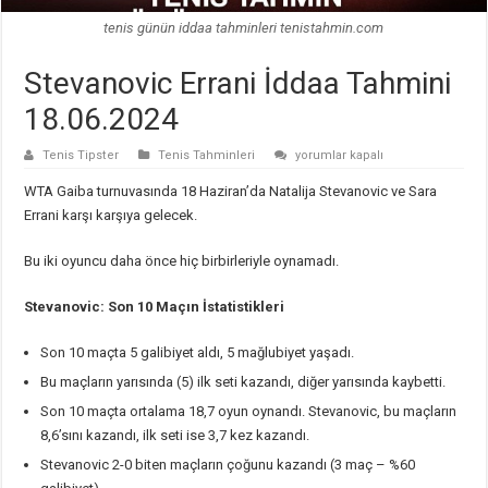
tenis günün iddaa tahminleri tenistahmin.com
Stevanovic Errani İddaa Tahmini
18.06.2024
Stevanovic
Tenis Tipster
Tenis Tahminleri
yorumlar kapalı
Errani
İddaa
WTA Gaiba turnuvasında 18 Haziran’da Natalija Stevanovic ve Sara
Tahmini
18.06.2024
Errani karşı karşıya gelecek.
için
Bu iki oyuncu daha önce hiç birbirleriyle oynamadı.
Stevanovic: Son 10 Maçın İstatistikleri
Son 10 maçta 5 galibiyet aldı, 5 mağlubiyet yaşadı.
Bu maçların yarısında (5) ilk seti kazandı, diğer yarısında kaybetti.
Son 10 maçta ortalama 18,7 oyun oynandı. Stevanovic, bu maçların
8,6’sını kazandı, ilk seti ise 3,7 kez kazandı.
Stevanovic 2-0 biten maçların çoğunu kazandı (3 maç – %60