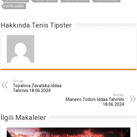
WTA GAIBA
Hakkında Tenis Tipster
Önceki
Topalova Zavatska İddaa
Tahmini 18.06.2024
Sonraki
Maneiro Todoni İddaa Tahmini
18.06.2024
İlgili Makaleler