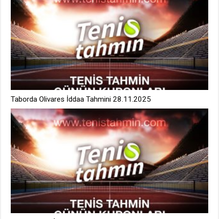
Taborda Olivares İddaa Tahmini 28.11.2025