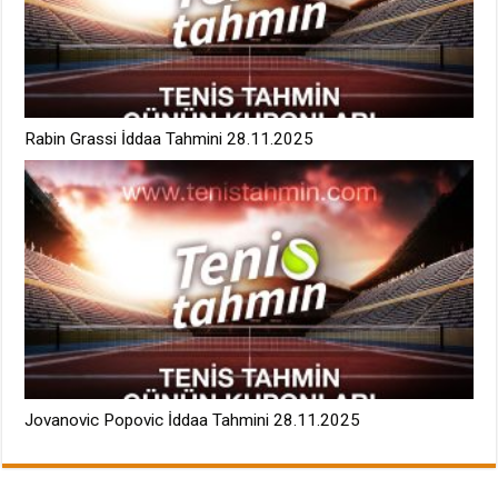
Rabin Grassi İddaa Tahmini 28.11.2025
Jovanovic Popovic İddaa Tahmini 28.11.2025