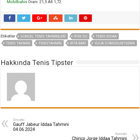
Mobilbahis
Oranı: 21,5 Alt 1,72
Etiketler
GÜNCEL TENIS TAHMINLERI
İPEK ÖZ
TENIS IDDAA
TENIS TAHMIN
TENISTAHMIN
WTA BARI
YULIA STARODUBTSEWA
Hakkında Tenis Tipster
Önceki
Gauff Jabeur İddaa Tahmini
04.06.2024
Sonraki
Chirico Jorge İddaa Tahmini