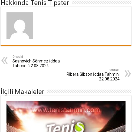
Hakkında Tenis Tipster
Önceki
Sasnovich Sönmez İddaa
Tahmini 22.08.2024
Sonraki
Ribera Gibson İddaa Tahmini
22.08.2024
İlgili Makaleler