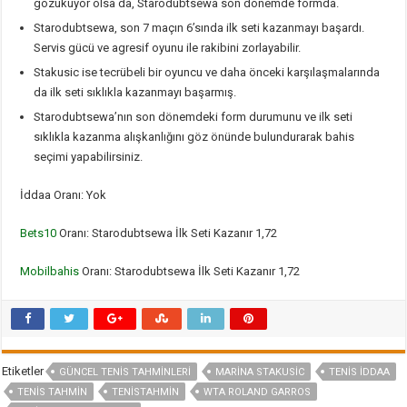
gözüküyor olsa da, Starodubtsewa son dönemde formda.
Starodubtsewa, son 7 maçın 6’sında ilk seti kazanmayı başardı.
Servis gücü ve agresif oyunu ile rakibini zorlayabilir.
Stakusic ise tecrübeli bir oyuncu ve daha önceki karşılaşmalarında
da ilk seti sıklıkla kazanmayı başarmış.
Starodubtsewa’nın son dönemdeki form durumunu ve ilk seti
sıklıkla kazanma alışkanlığını göz önünde bulundurarak bahis
seçimi yapabilirsiniz.
İddaa Oranı: Yok
Bets10
Oranı: Starodubtsewa İlk Seti Kazanır 1,72
Mobilbahis
Oranı: Starodubtsewa İlk Seti Kazanır 1,72
Etiketler
GÜNCEL TENIS TAHMINLERI
MARINA STAKUSIC
TENIS IDDAA
TENIS TAHMIN
TENISTAHMIN
WTA ROLAND GARROS