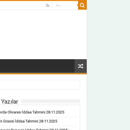
 Yazılar
rda Olivares İddaa Tahmini 28.11.2025
n Grassi İddaa Tahmini 28.11.2025