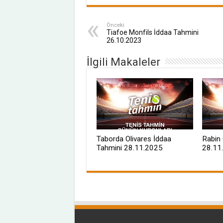
Önceki
Tiafoe Monfils İddaa Tahmini
26.10.2023
İlgili Makaleler
Taborda Olivares İddaa
Rabin 
Tahmini 28.11.2025
28.11