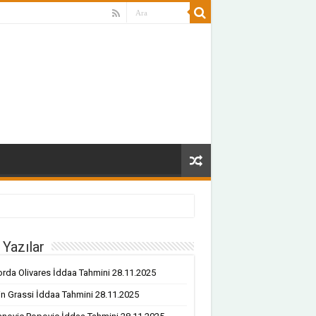
 Yazılar
rda Olivares İddaa Tahmini 28.11.2025
n Grassi İddaa Tahmini 28.11.2025