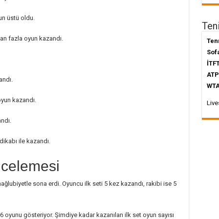
n üstü oldu.
Teni
an fazla oyun kazandı.
Ten
Sof
İTF
ATP
andı.
WTA
oyun kazandı.
Live
ndı.
kabı ile kazandı.
ncelemesi
lubiyetle sona erdi. Oyuncu ilk seti 5 kez kazandı, rakibi ise 5
6 oyunu gösteriyor. Şimdiye kadar kazanılan ilk set oyun sayısı