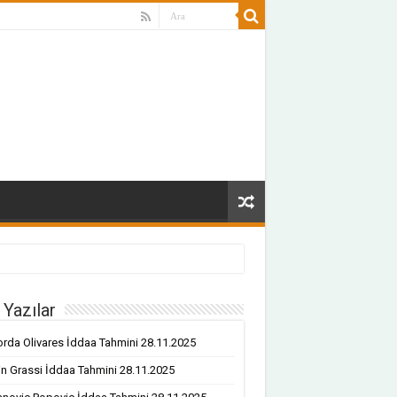
 Yazılar
rda Olivares İddaa Tahmini 28.11.2025
n Grassi İddaa Tahmini 28.11.2025