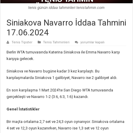
tenis günün iddaa tahminleri tenistahmin.com
Siniakova Navarro İddaa Tahmini
17.06.2024
Siniakova
Tenis Tipster
Tenis Tahminleri
yorumlar kapalı
Navarro
İddaa
Berlin WTA turnuvasında Katerina Siniakova ile Emma Navarro karşı
Tahmini
17.06.2024
karşıya gelecek.
için
Siniakova ve Navarro bugüne kadar 3 kez karşılaştı. Bu
karşılaşmalarda Siniakova 1 galibiyet, Navarro ise 2 galibiyet aldı.
En son karşılaşma 1 Mart 2024’te San Diego WTA turnuvasında
gerçekleşti ve Navarro 1-2 (3:6, 6:3, 1:6) kazandı.
Genel İstatistikler
Bir maçta ortalama 2,7 set ve 24,3 oyun oynanıyor. Siniakova ortalama
4 set ve 12,3 oyun kazanırken, Navarro ise 1,3 set ve 12 oyun