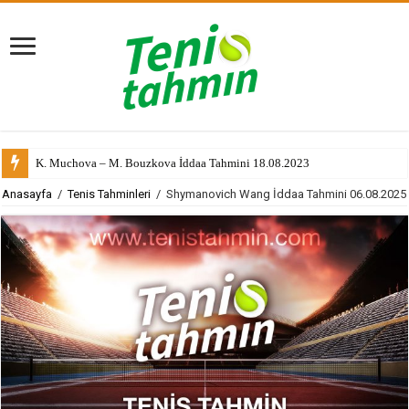
K. Muchova – M. Bouzkova İddaa Tahmini 18.08.2023
Anasayfa
/
Tenis Tahminleri
/
Shymanovich Wang İddaa Tahmini 06.08.2025