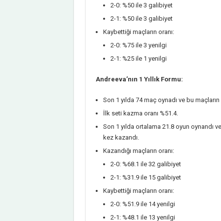
2-0: %50 ile 3 galibiyet
2-1: %50 ile 3 galibiyet
Kaybettiği maçların oranı:
2-0: %75 ile 3 yenilgi
2-1: %25 ile 1 yenilgi
Andreeva’nın 1 Yıllık Formu:
Son 1 yılda 74 maç oynadı ve bu maçların 
İlk seti kazma oranı %51.4.
Son 1 yılda ortalama 21.8 oyun oynandı ve
kez kazandı.
Kazandığı maçların oranı:
2-0: %68.1 ile 32 galibiyet
2-1: %31.9 ile 15 galibiyet
Kaybettiği maçların oranı:
2-0: %51.9 ile 14 yenilgi
2-1: %48.1 ile 13 yenilgi