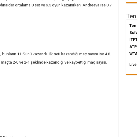
Shnaider ortalama 0 set ve 9.5 oyun kazanırken, Andreeva ise 0.7
Teni
Ten
Sof
İTF
ATP
WTA
unların 11.5’ünü kazandı. İlk seti kazandığı maç sayısı ise 4.8.
0 maçta 2-0 ve 2-1 şeklinde kazandığı ve kaybettiği maç sayısı.
Live