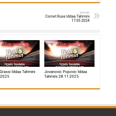
Sonraki
Cornet Ruse İddaa Tahmini
17.05.2024
Grassi İddaa Tahmini
Jovanovic Popovic İddaa
.2025
Tahmini 28.11.2025