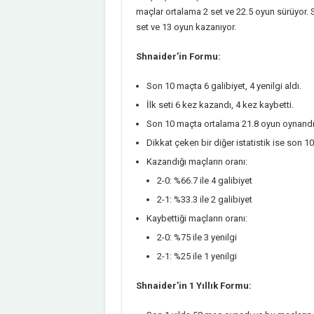
maçlar ortalama 2 set ve 22.5 oyun sürüyor. 
set ve 13 oyun kazanıyor.
Shnaider’in Formu:
Son 10 maçta 6 galibiyet, 4 yenilgi aldı.
İlk seti 6 kez kazandı, 4 kez kaybetti.
Son 10 maçta ortalama 21.8 oyun oynandı, b
Dikkat çeken bir diğer istatistik ise son 1
Kazandığı maçların oranı:
2-0: %66.7 ile 4 galibiyet
2-1: %33.3 ile 2 galibiyet
Kaybettiği maçların oranı:
2-0: %75 ile 3 yenilgi
2-1: %25 ile 1 yenilgi
Shnaider’in 1 Yıllık Formu: