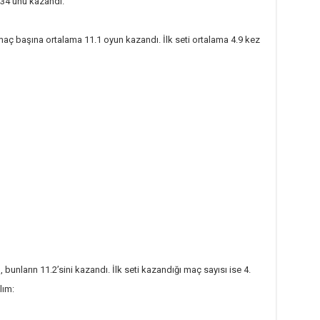
 34’ünü kazandı.
aç başına ortalama 11.1 oyun kazandı. İlk seti ortalama 4.9 kez
unların 11.2’sini kazandı. İlk seti kazandığı maç sayısı ise 4.
lım: