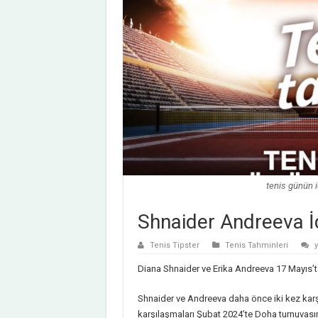
tenis günün 
Shnaider Andreeva İ
S
Tenis Tipster
Tenis Tahminleri
y
A
İ
Diana Shnaider ve Erika Andreeva 17 Mayıs’t
T
1
i
Shnaider ve Andreeva daha önce iki kez karş
karşılaşmaları Şubat 2024’te Doha turnuvasınd