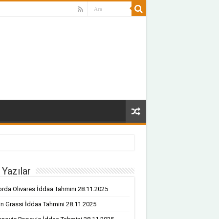
 Yazılar
rda Olivares İddaa Tahmini 28.11.2025
n Grassi İddaa Tahmini 28.11.2025