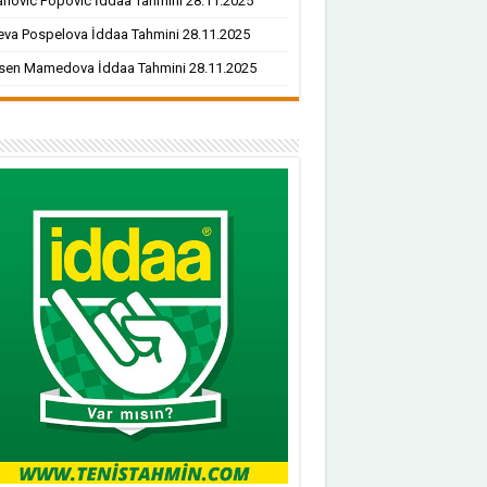
novic Popovic İddaa Tahmini 28.11.2025
va Pospelova İddaa Tahmini 28.11.2025
sen Mamedova İddaa Tahmini 28.11.2025