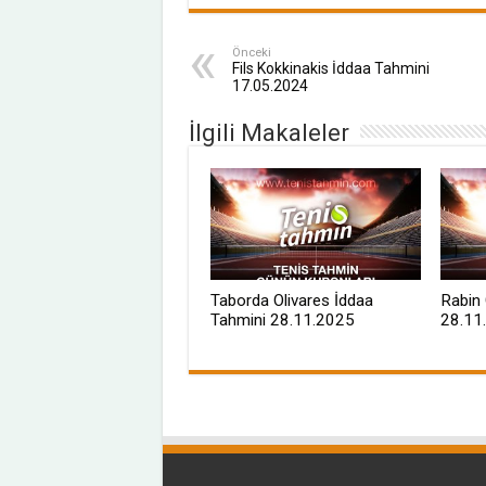
Önceki
Fils Kokkinakis İddaa Tahmini
17.05.2024
İlgili Makaleler
Taborda Olivares İddaa
Rabin 
Tahmini 28.11.2025
28.11