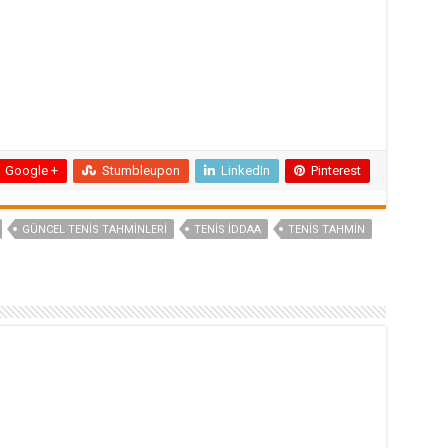
Google +
Stumbleupon
LinkedIn
Pinterest
GÜNCEL TENIS TAHMINLERI
TENIS IDDAA
TENIS TAHMIN