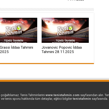
Grassi İddaa Tahmini
Jovanovic Popovic İddaa
.2025
Tahmini 28.11.2025
 çoğaltılamaz. Tenis Tahminlerini
www.tenistahmin.com
sayfasından alın. Teni
ve tenis sporu hakkında tüm detaylar, eğitici bilgiler
tenistahmin
sayfasında.