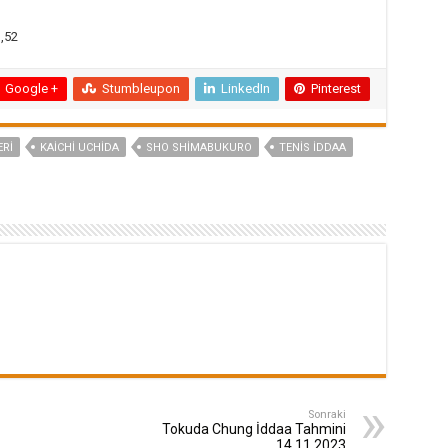
1,52
Google +
Stumbleupon
LinkedIn
Pinterest
RI
KAICHI UCHIDA
SHO SHIMABUKURO
TENIS IDDAA
Sonraki
Tokuda Chung İddaa Tahmini
14.11.2023