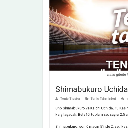
tenis günün 
Shimabukuro Uchida
Tenis Tipster
Tenis Tahminleri
y
U
İ
Sho Shimabukuro ve Kaichi Uchida, 13 Kasım
T
1
karşılaşacak. Bets10, toplam set sayısı 2,5 altı
i
Shimabukuro, son 6 maçın 5’inde 2. seti kaz