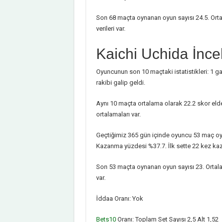
Son 68 maçta oynanan oyun sayısı 24.5. Orta
verileri var.
Kaichi Uchida İnce
Oyuncunun son 10 maçtaki istatistikleri: 1 ga
rakibi galip geldi.
Aynı 10 maçta ortalama olarak 22.2 skor elde 
ortalamaları var.
Geçtiğimiz 365 gün içinde oyuncu 53 maç oyn
Kazanma yüzdesi %37.7. İlk sette 22 kez ka
Son 53 maçta oynanan oyun sayısı 23. Ortala
var.
İddaa Oranı: Yok
Bets10
Oranı: Toplam Set Sayısı 2,5 Alt 1,52