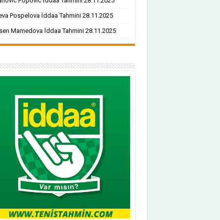
novic Popovic İddaa Tahmini 28.11.2025
va Pospelova İddaa Tahmini 28.11.2025
sen Mamedova İddaa Tahmini 28.11.2025