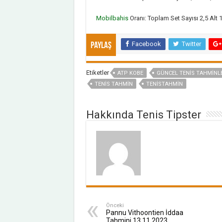
Mobilbahis
Oranı: Toplam Set Sayısı 2,5 Alt 
Facebook
Twitter
Paylaş
Etiketler
ATP KOBE
GÜNCEL TENIS TAHMINLE
TENIS TAHMIN
TENISTAHMIN
Hakkında Tenis Tipster
Önceki
Pannu Vithoontien İddaa
Tahmini 13.11.2023