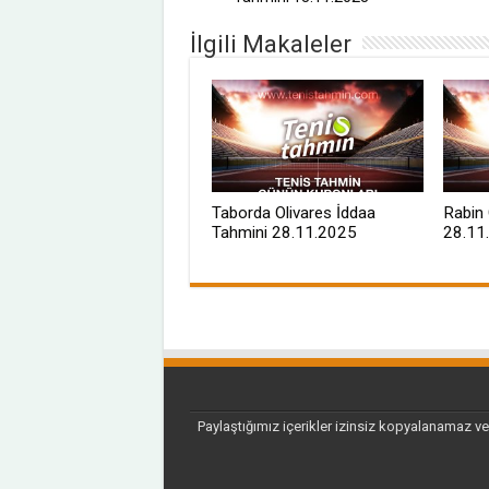
İlgili Makaleler
Taborda Olivares İddaa
Rabin 
Tahmini 28.11.2025
28.11
Paylaştığımız içerikler izinsiz kopyalanamaz ve