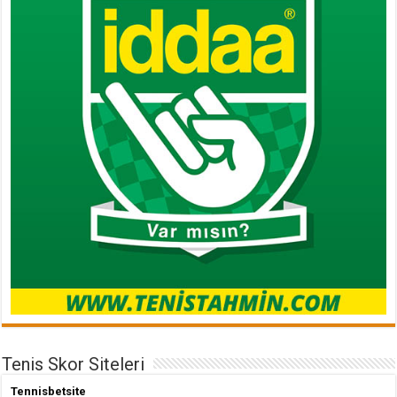
Tenis Skor Siteleri
Tennisbetsite