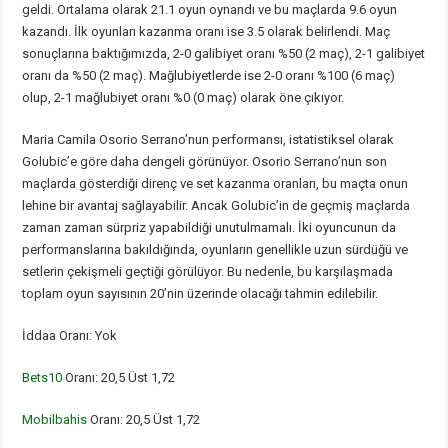
geldi. Ortalama olarak 21.1 oyun oynandı ve bu maçlarda 9.6 oyun
kazandı. İlk oyunları kazanma oranı ise 3.5 olarak belirlendi. Maç
sonuçlarına baktığımızda, 2-0 galibiyet oranı %50 (2 maç), 2-1 galibiyet
oranı da %50 (2 maç). Mağlubiyetlerde ise 2-0 oranı %100 (6 maç)
olup, 2-1 mağlubiyet oranı %0 (0 maç) olarak öne çıkıyor.
Maria Camila Osorio Serrano’nun performansı, istatistiksel olarak
Golubic’e göre daha dengeli görünüyor. Osorio Serrano’nun son
maçlarda gösterdiği direnç ve set kazanma oranları, bu maçta onun
lehine bir avantaj sağlayabilir. Ancak Golubic’in de geçmiş maçlarda
zaman zaman sürpriz yapabildiği unutulmamalı. İki oyuncunun da
performanslarına bakıldığında, oyunların genellikle uzun sürdüğü ve
setlerin çekişmeli geçtiği görülüyor. Bu nedenle, bu karşılaşmada
toplam oyun sayısının 20’nin üzerinde olacağı tahmin edilebilir.
İddaa Oranı: Yok
Bets10
Oranı: 20,5 Üst 1,72
Mobilbahis
Oranı: 20,5 Üst 1,72