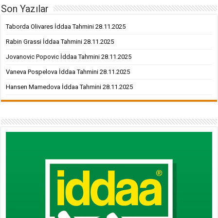
Son Yazılar
Taborda Olivares İddaa Tahmini 28.11.2025
Rabin Grassi İddaa Tahmini 28.11.2025
Jovanovic Popovic İddaa Tahmini 28.11.2025
Vaneva Pospelova İddaa Tahmini 28.11.2025
Hansen Mamedova İddaa Tahmini 28.11.2025