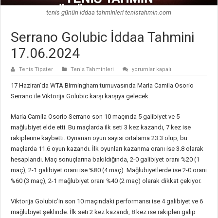
tenis günün iddaa tahminleri tenistahmin.com
Serrano Golubic İddaa Tahmini
17.06.2024
Serrano
Tenis Tipster
Tenis Tahminleri
yorumlar kapalı
Golubic
İddaa
17 Haziran’da WTA Birmingham turnuvasında Maria Camila Osorio
Tahmini
17.06.2024
Serrano ile Viktorija Golubic karşı karşıya gelecek.
için
Maria Camila Osorio Serrano son 10 maçında 5 galibiyet ve 5
mağlubiyet elde etti. Bu maçlarda ilk seti 3 kez kazandı, 7 kez ise
rakiplerine kaybetti. Oynanan oyun sayısı ortalama 23.3 olup, bu
maçlarda 11.6 oyun kazandı. İlk oyunları kazanma oranı ise 3.8 olarak
hesaplandı. Maç sonuçlarına bakıldığında, 2-0 galibiyet oranı %20 (1
maç), 2-1 galibiyet oranı ise %80 (4 maç). Mağlubiyetlerde ise 2-0 oranı
%60 (3 maç), 2-1 mağlubiyet oranı %40 (2 maç) olarak dikkat çekiyor.
Viktorija Golubic’in son 10 maçındaki performansı ise 4 galibiyet ve 6
mağlubiyet şeklinde. İlk seti 2 kez kazandı, 8 kez ise rakipleri galip