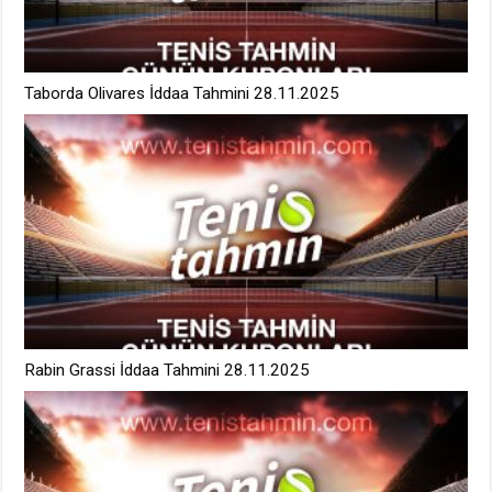
Taborda Olivares İddaa Tahmini 28.11.2025
Rabin Grassi İddaa Tahmini 28.11.2025