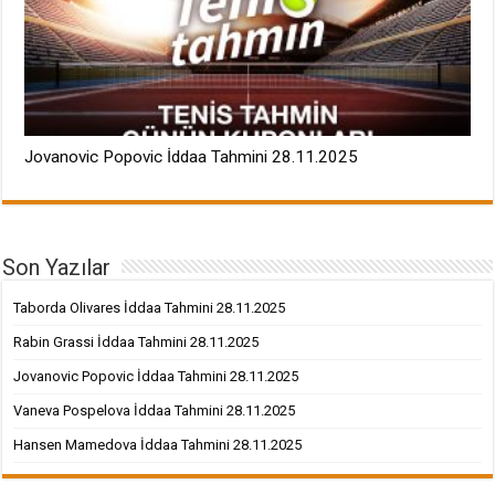
Jovanovic Popovic İddaa Tahmini 28.11.2025
Son Yazılar
Taborda Olivares İddaa Tahmini 28.11.2025
Rabin Grassi İddaa Tahmini 28.11.2025
Jovanovic Popovic İddaa Tahmini 28.11.2025
Vaneva Pospelova İddaa Tahmini 28.11.2025
Hansen Mamedova İddaa Tahmini 28.11.2025