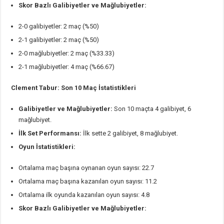
Skor Bazlı Galibiyetler ve Mağlubiyetler:
2-0 galibiyetler: 2 maç (%50)
2-1 galibiyetler: 2 maç (%50)
2-0 mağlubiyetler: 2 maç (%33.33)
2-1 mağlubiyetler: 4 maç (%66.67)
Clement Tabur: Son 10 Maç İstatistikleri
Galibiyetler ve Mağlubiyetler:
Son 10 maçta 4 galibiyet, 6
mağlubiyet.
İlk Set Performansı:
İlk sette 2 galibiyet, 8 mağlubiyet.
Oyun İstatistikleri:
Ortalama maç başına oynanan oyun sayısı: 22.7
Ortalama maç başına kazanılan oyun sayısı: 11.2
Ortalama ilk oyunda kazanılan oyun sayısı: 4.8
Skor Bazlı Galibiyetler ve Mağlubiyetler: