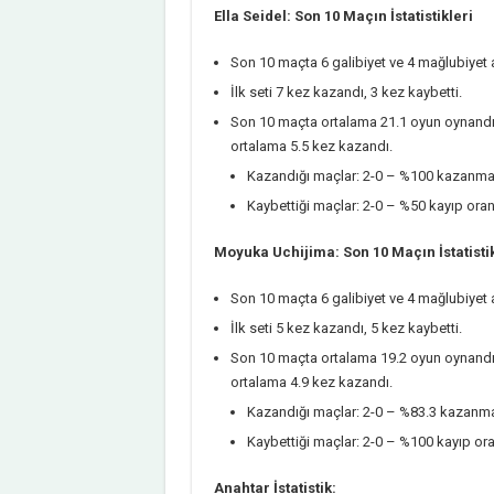
Ella Seidel: Son 10 Maçın İstatistikleri
Son 10 maçta 6 galibiyet ve 4 mağlubiyet a
İlk seti 7 kez kazandı, 3 kez kaybetti.
Son 10 maçta ortalama 21.1 oyun oynandı. 
ortalama 5.5 kez kazandı.
Kazandığı maçlar: 2-0 – %100 kazanma 
Kaybettiği maçlar: 2-0 – %50 kayıp oranı
Moyuka Uchijima: Son 10 Maçın İstatistik
Son 10 maçta 6 galibiyet ve 4 mağlubiyet a
İlk seti 5 kez kazandı, 5 kez kaybetti.
Son 10 maçta ortalama 19.2 oyun oynandı.
ortalama 4.9 kez kazandı.
Kazandığı maçlar: 2-0 – %83.3 kazanma 
Kaybettiği maçlar: 2-0 – %100 kayıp ora
Anahtar İstatistik: