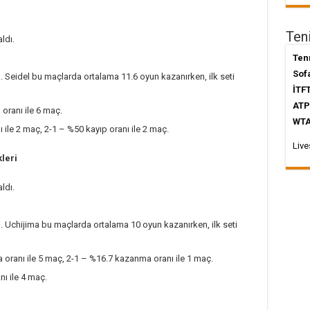
Teni
ldı.
Ten
Sof
Seidel bu maçlarda ortalama 11.6 oyun kazanırken, ilk seti
İTF
ATP
oranı ile 6 maç.
WTA
 ile 2 maç, 2-1 – %50 kayıp oranı ile 2 maç.
Live
leri
ldı.
 Uchijima bu maçlarda ortalama 10 oyun kazanırken, ilk seti
oranı ile 5 maç, 2-1 – %16.7 kazanma oranı ile 1 maç.
nı ile 4 maç.