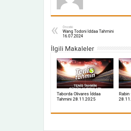
Önceki
Wang Todoni İddaa Tahmini
16.07.2024
İlgili Makaleler
Taborda Olivares İddaa
Rabin 
Tahmini 28.11.2025
28.11