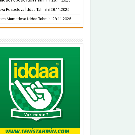
novic Popovic İddaa Tahmini 28.11.2025
va Pospelova İddaa Tahmini 28.11.2025
sen Mamedova İddaa Tahmini 28.11.2025