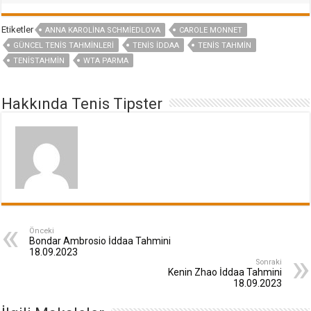
Etiketler
ANNA KAROLINA SCHMIEDLOVA
CAROLE MONNET
GÜNCEL TENIS TAHMINLERI
TENIS IDDAA
TENIS TAHMIN
TENISTAHMIN
WTA PARMA
Hakkında Tenis Tipster
Önceki
Bondar Ambrosio İddaa Tahmini
18.09.2023
Sonraki
Kenin Zhao İddaa Tahmini
18.09.2023