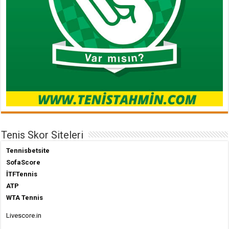
Tenis Skor Siteleri
Tennisbetsite
SofaScore
İTFTennis
ATP
WTA Tennis
Livescore.in