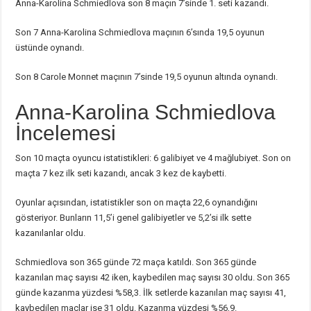
Anna-Karolina Schmiedlova son 8 maçın 7’sinde 1. seti kazandı.
Son 7 Anna-Karolina Schmiedlova maçının 6’sında 19,5 oyunun
üstünde oynandı.
Son 8 Carole Monnet maçının 7’sinde 19,5 oyunun altında oynandı.
Anna-Karolina Schmiedlova
İncelemesi
Son 10 maçta oyuncu istatistikleri: 6 galibiyet ve 4 mağlubiyet. Son on
maçta 7 kez ilk seti kazandı, ancak 3 kez de kaybetti.
Oyunlar açısından, istatistikler son on maçta 22,6 oynandığını
gösteriyor. Bunların 11,5’i genel galibiyetler ve 5,2’si ilk sette
kazanılanlar oldu.
Schmiedlova son 365 günde 72 maça katıldı. Son 365 günde
kazanılan maç sayısı 42 iken, kaybedilen maç sayısı 30 oldu. Son 365
günde kazanma yüzdesi %58,3. İlk setlerde kazanılan maç sayısı 41,
kaybedilen maçlar ise 31 oldu. Kazanma yüzdesi %56,9.