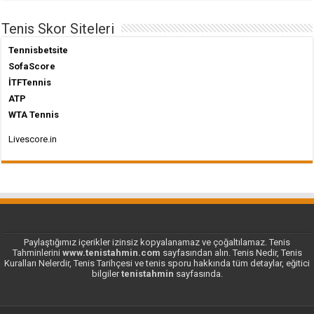
Tenis Skor Siteleri
Tennisbetsite
SofaScore
İTFTennis
ATP
WTA Tennis
Livescore.in
Paylaştığımız içerikler izinsiz kopyalanamaz ve çoğaltılamaz. Tenis
Tahminlerini
www.tenistahmin.com
sayfasından alın. Tenis Nedir, Tenis
Kuralları Nelerdir, Tenis Tarihçesi ve tenis sporu hakkında tüm detaylar, eğitici
bilgiler
tenistahmin
sayfasında.