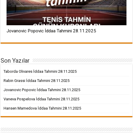
Jovanovic Popovic İddaa Tahmini 28.11.2025
Son Yazılar
Taborda Olivares İddaa Tahmini 28.11.2025
Rabin Grassi İddaa Tahmini 28.11.2025
Jovanovic Popovic İddaa Tahmini 28.11.2025
Vaneva Pospelova İddaa Tahmini 28.11.2025
Hansen Mamedova İddaa Tahmini 28.11.2025