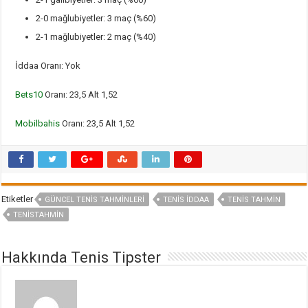
2-0 mağlubiyetler: 3 maç (%60)
2-1 mağlubiyetler: 2 maç (%40)
İddaa Oranı: Yok
Bets10
Oranı: 23,5 Alt 1,52
Mobilbahis
Oranı: 23,5 Alt 1,52
Etiketler
GÜNCEL TENIS TAHMINLERI
TENIS IDDAA
TENIS TAHMIN
TENISTAHMIN
Hakkında Tenis Tipster