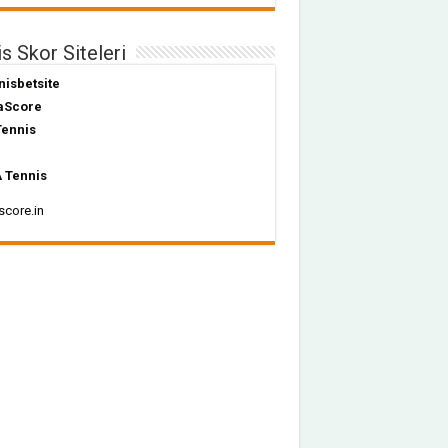
s Skor Siteleri
nisbetsite
aScore
Tennis
 Tennis
score.in