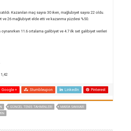
tıldı. Kazanılan maç sayısı 30 iken, mağlubiyet sayısı 22 oldu.
et ve 26 mağlubiyet elde etti ve kazanma yüzdesi %50.
ynanırken 11.6 ortalama galibiyet ve 4.7 ilk set galibiyet verileri
2
 1,42
Google +
Stumbleupon
LinkedIn
Pinterest
AN
GÜNCEL TENIS TAHMINLERI
MARIA SAKKARI
MIN