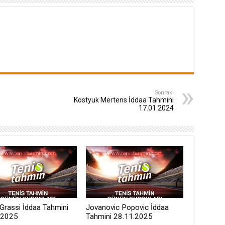
Sonraki
Kostyuk Mertens İddaa Tahmini
17.01.2024
Grassi İddaa Tahmini
Jovanovic Popovic İddaa
.2025
Tahmini 28.11.2025