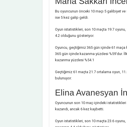
Maria Sakkari İnce
Bu oyuncunun önceki 10 maçı 5 galibiyet ve 5
ise 5 kez galip geldi.
Oyun istatistikleri, son 10 maçta 19.7 oyunu, 
4.2 olduğunu gösteriyor.
Oyuncu, geçtiğimiz 365 gün içinde 61 maça ka
365 gün içinde kazanma yüzdesi %59’dur. İlk 
kazanma yüzdesi %54.1
Geçtiğimiz 61 maçta 21.7 ortalama oyun, 11.5 
bulunuyor.
Elina Avanesyan İ
Oyuncunun son 10 maç içindeki istatistikleri 
kazandı, ancak 6 kez kaybetti.
Oyun istatistikleri, son 10 maçta 23.6 oyunu,