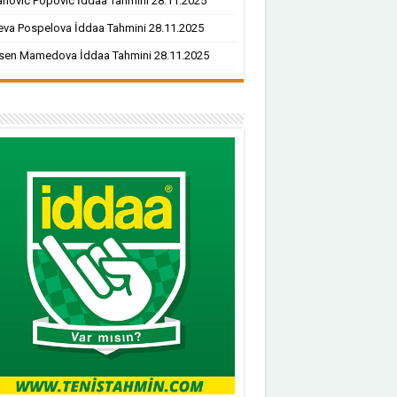
novic Popovic İddaa Tahmini 28.11.2025
va Pospelova İddaa Tahmini 28.11.2025
sen Mamedova İddaa Tahmini 28.11.2025