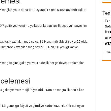
lemesi
 mağlubiyetle sona erdi. Oyuncu ilk seti 5 kez kazandı, rakibi
Teni
Ten
9.7 galibiyeti ve şimdiye kadar kazanılan ilk set oyun sayısının
Sof
İTF
ATP
tıldı. Kazanılan maç sayısı 36 iken, mağlubiyet sayısı 25 oldu.
WTA
setlerde kazanılan maç sayısı 33 iken, 28 yenilgi var ve
Live
maç başına galibiyet ve 4.8 de ilk set galibiyet ortalamaları
ncelemesi
4 galibiyet ve 6 mağlubiyet oldu. Son on maçta ilk seti 4 kez
 11.3 genel galibiyeti ve şimdiye kadar kazanılan ilk set oyun