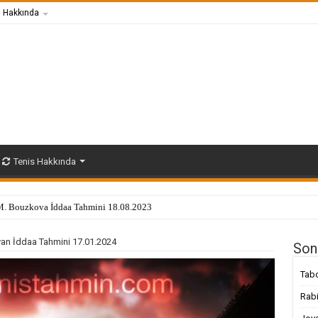
s Hakkında
Tenis Hakkında
. Bouzkova İddaa Tahmini 18.08.2023
an İddaa Tahmini 17.01.2024
Son
Tabo
Rabi