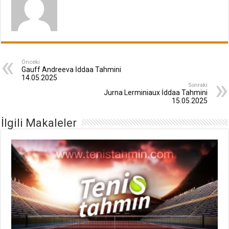
Önceki
Gauff Andreeva İddaa Tahmini
14.05.2025
Sonraki
Jurna Lerminiaux İddaa Tahmini
15.05.2025
İlgili Makaleler