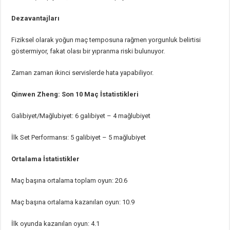
Dezavantajları
Fiziksel olarak yoğun maç temposuna rağmen yorgunluk belirtisi
göstermiyor, fakat olası bir yıpranma riski bulunuyor.
Zaman zaman ikinci servislerde hata yapabiliyor.
Qinwen Zheng: Son 10 Maç İstatistikleri
Galibiyet/Mağlubiyet: 6 galibiyet – 4 mağlubiyet
İlk Set Performansı: 5 galibiyet – 5 mağlubiyet
Ortalama İstatistikler
Maç başına ortalama toplam oyun: 20.6
Maç başına ortalama kazanılan oyun: 10.9
İlk oyunda kazanılan oyun: 4.1