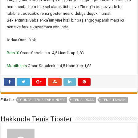
hem mental hem fiziksel olarak üstün, ve Zheng’in bu seviyede bir
rakibi alt edecek direnci göstermesi oldukça düşük ihtimal.
Beklentimiz, Sabalenka’nın yine hızlı bir başlangıç yaparak maçı iki
sette ve farkla kazanması yönünde.
İddaa Oranı: Yok
Bets10
Oranı: Sabalenka -4,5 Handikap 1,83
Mobilbahis
Oranı: Sabalenka -4,5 Handikap 1,83
Etiketler
GÜNCEL TENIS TAHMINLERI
TENIS IDDAA
TENIS TAHMIN
Hakkında Tenis Tipster