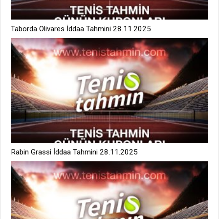
Taborda Olivares İddaa Tahmini 28.11.2025
Rabin Grassi İddaa Tahmini 28.11.2025