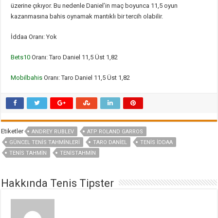
üzerine çıkıyor. Bu nedenle Daniel’in maç boyunca 11,5 oyun
kazanmasına bahis oynamak mantıklı bir tercih olabilir.
İddaa Oranı: Yok
Bets10
Oranı: Taro Daniel 11,5 Üst 1,82
Mobilbahis
Oranı: Taro Daniel 11,5 Üst 1,82
Etiketler
ANDREY RUBLEV
ATP ROLAND GARROS
GÜNCEL TENIS TAHMINLERI
TARO DANIEL
TENIS IDDAA
TENIS TAHMIN
TENISTAHMIN
Hakkında Tenis Tipster