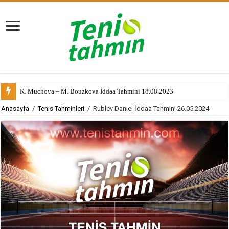
K. Muchova – M. Bouzkova İddaa Tahmini 18.08.2023
Anasayfa
/
Tenis Tahminleri
/
Rublev Daniel İddaa Tahmini 26.05.2024