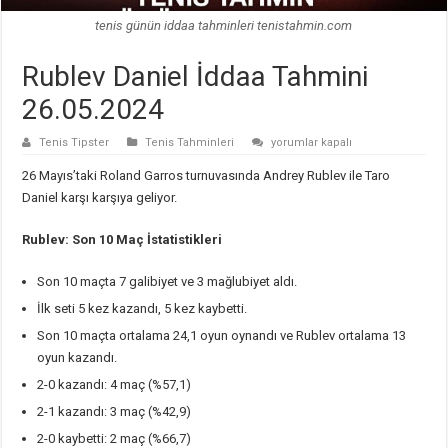
tenis günün iddaa tahminleri tenistahmin.com
Rublev Daniel İddaa Tahmini
26.05.2024
Rublev
Tenis Tipster
Tenis Tahminleri
yorumlar kapalı
Daniel
İddaa
26 Mayıs’taki Roland Garros turnuvasında Andrey Rublev ile Taro
Tahmini
26.05.2024
Daniel karşı karşıya geliyor.
için
Rublev: Son 10 Maç İstatistikleri
Son 10 maçta 7 galibiyet ve 3 mağlubiyet aldı.
İlk seti 5 kez kazandı, 5 kez kaybetti.
Son 10 maçta ortalama 24,1 oyun oynandı ve Rublev ortalama 13
oyun kazandı.
2-0 kazandı: 4 maç (%57,1)
2-1 kazandı: 3 maç (%42,9)
2-0 kaybetti: 2 maç (%66,7)