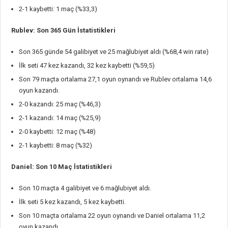
2-1 kaybetti: 1 maç (%33,3)
Rublev: Son 365 Gün İstatistikleri
Son 365 günde 54 galibiyet ve 25 mağlubiyet aldı (%68,4 win rate)
İlk seti 47 kez kazandı, 32 kez kaybetti (%59,5)
Son 79 maçta ortalama 27,1 oyun oynandı ve Rublev ortalama 14,6
oyun kazandı.
2-0 kazandı: 25 maç (%46,3)
2-1 kazandı: 14 maç (%25,9)
2-0 kaybetti: 12 maç (%48)
2-1 kaybetti: 8 maç (%32)
Daniel: Son 10 Maç İstatistikleri
Son 10 maçta 4 galibiyet ve 6 mağlubiyet aldı.
İlk seti 5 kez kazandı, 5 kez kaybetti.
Son 10 maçta ortalama 22 oyun oynandı ve Daniel ortalama 11,2
oyun kazandı.