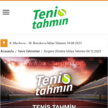
K. Muchova – M. Bouzkova İddaa Tahmini 18.08.2023
Anasayfa
/
Tenis Tahminleri
/
Rogers Christie İddaa Tahmini 04.12.2023