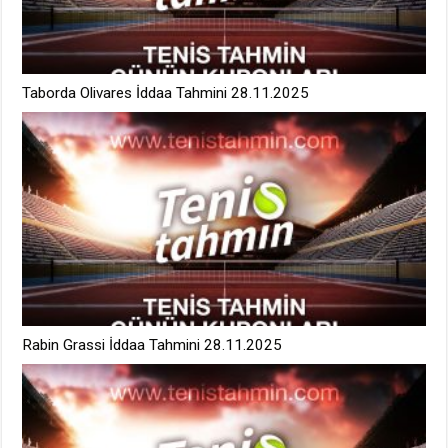
Taborda Olivares İddaa Tahmini 28.11.2025
Rabin Grassi İddaa Tahmini 28.11.2025