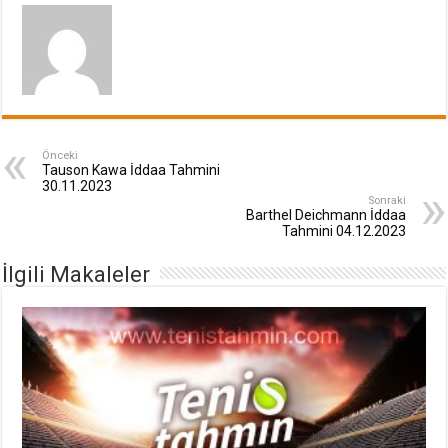
Önceki
Tauson Kawa İddaa Tahmini
30.11.2023
Sonraki
Barthel Deichmann İddaa
Tahmini 04.12.2023
İlgili Makaleler