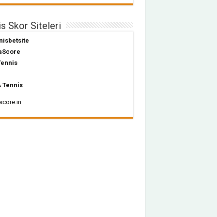
s Skor Siteleri
nisbetsite
aScore
Tennis
 Tennis
score.in