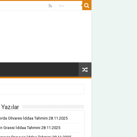
 Yazılar
rda Olivares İddaa Tahmini 28.11.2025
n Grassi İddaa Tahmini 28.11.2025