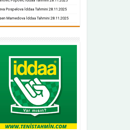
novic Popovic İddaa Tahmini 28.11.2025
va Pospelova İddaa Tahmini 28.11.2025
sen Mamedova İddaa Tahmini 28.11.2025