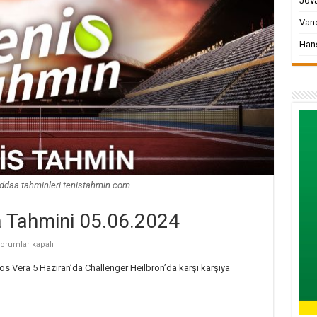
Jova
Vane
Han
iddaa tahminleri tenistahmin.com
a Tahmini 05.06.2024
itschard
orumlar kapalı
era
ddaa
s Vera 5 Haziran’da Challenger Heilbron’da karşı karşıya
ahmini
5.06.2024
çin