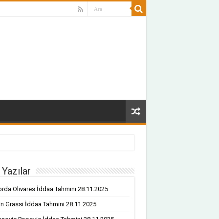
 Yazılar
rda Olivares İddaa Tahmini 28.11.2025
n Grassi İddaa Tahmini 28.11.2025