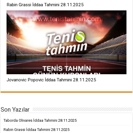
Rabin Grassi İddaa Tahmini 28.11.2025
Jovanovic Popovic İddaa Tahmini 28.11.2025
Son Yazılar
Taborda Olivares İddaa Tahmini 28.11.2025
Rabin Grassi İddaa Tahmini 28.11.2025