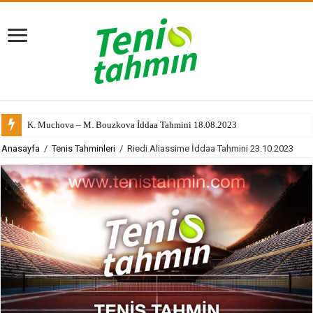
K. Muchova – M. Bouzkova İddaa Tahmini 18.08.2023
Anasayfa
/
Tenis Tahminleri
/
Riedi Aliassime İddaa Tahmini 23.10.2023