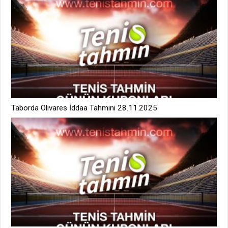
Taborda Olivares İddaa Tahmini 28.11.2025