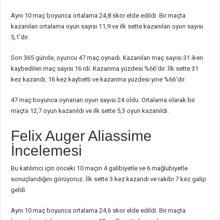
Aynı 10 maç boyunca ortalama 24,8 skor elde edildi. Bir maçta
kazanılan ortalama oyun sayısı 11,9 ve ilk sette kazanılan oyun sayısı
5,1’dir.
Son 365 günde, oyuncu 47 maç oynadı. Kazanılan maç sayısı 31 iken
kaybedilen maç sayısı 16 idi. Kazanma yüzdesi %66’dır. İlk sette 31
kez kazandı, 16 kez kaybetti ve kazanma yüzdesi yine %66’dır.
47 maç boyunca oynanan oyun sayısı 24 oldu. Ortalama olarak bir
maçta 12,7 oyun kazanıldı ve ilk sette 5,3 oyun kazanıldı.
Felix Auger Aliassime
İncelemesi
Bu katılımcı için önceki 10 maçın 4 galibiyetle ve 6 mağlubiyetle
sonuçlandığını görüyoruz. İlk sette 3 kez kazandı ve rakibi 7 kez galip
geldi.
Aynı 10 maç boyunca ortalama 24,6 skor elde edildi. Bir maçta