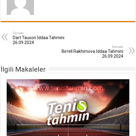
Önceki
Dart Tauson İddaa Tahmini
26.09.2024
Sonraki
Birrell Rakhimova İddaa Tahmini
26.09.2024
İlgili Makaleler