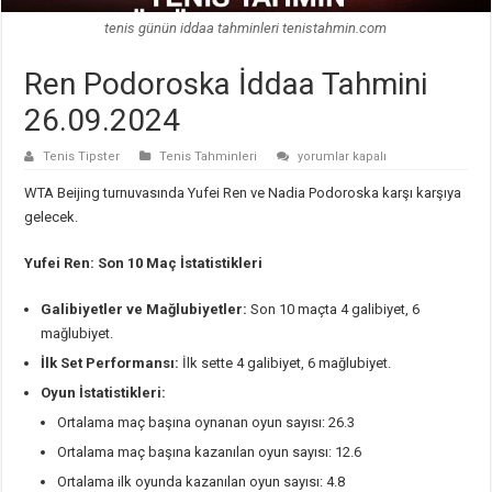
tenis günün iddaa tahminleri tenistahmin.com
Ren Podoroska İddaa Tahmini
26.09.2024
Ren
Tenis Tipster
Tenis Tahminleri
yorumlar kapalı
Podoroska
İddaa
WTA Beijing turnuvasında Yufei Ren ve Nadia Podoroska karşı karşıya
Tahmini
26.09.2024
gelecek.
için
Yufei Ren: Son 10 Maç İstatistikleri
Galibiyetler ve Mağlubiyetler:
Son 10 maçta 4 galibiyet, 6
mağlubiyet.
İlk Set Performansı:
İlk sette 4 galibiyet, 6 mağlubiyet.
Oyun İstatistikleri:
Ortalama maç başına oynanan oyun sayısı: 26.3
Ortalama maç başına kazanılan oyun sayısı: 12.6
Ortalama ilk oyunda kazanılan oyun sayısı: 4.8