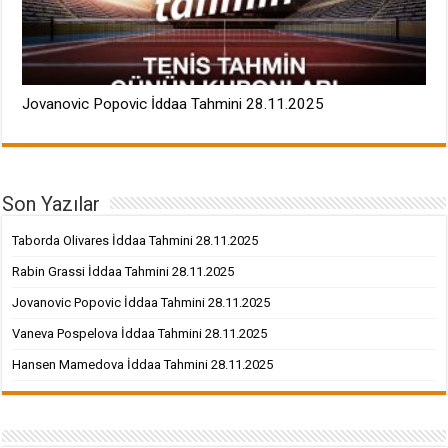
Jovanovic Popovic İddaa Tahmini 28.11.2025
Son Yazılar
Taborda Olivares İddaa Tahmini 28.11.2025
Rabin Grassi İddaa Tahmini 28.11.2025
Jovanovic Popovic İddaa Tahmini 28.11.2025
Vaneva Pospelova İddaa Tahmini 28.11.2025
Hansen Mamedova İddaa Tahmini 28.11.2025