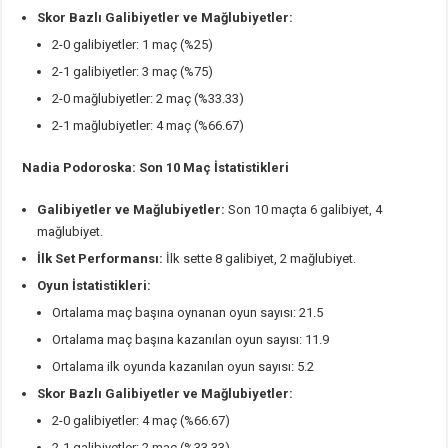
Skor Bazlı Galibiyetler ve Mağlubiyetler:
2-0 galibiyetler: 1 maç (%25)
2-1 galibiyetler: 3 maç (%75)
2-0 mağlubiyetler: 2 maç (%33.33)
2-1 mağlubiyetler: 4 maç (%66.67)
Nadia Podoroska: Son 10 Maç İstatistikleri
Galibiyetler ve Mağlubiyetler:
Son 10 maçta 6 galibiyet, 4
mağlubiyet.
İlk Set Performansı:
İlk sette 8 galibiyet, 2 mağlubiyet.
Oyun İstatistikleri:
Ortalama maç başına oynanan oyun sayısı: 21.5
Ortalama maç başına kazanılan oyun sayısı: 11.9
Ortalama ilk oyunda kazanılan oyun sayısı: 5.2
Skor Bazlı Galibiyetler ve Mağlubiyetler:
2-0 galibiyetler: 4 maç (%66.67)
2-1 galibiyetler: 2 maç (%33.33)