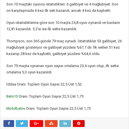
Son 10 maçtaki oyuncu istatistikleri: 6 galibiyet ve 4 mağlubiyet. Son
on karşılaşmada 6 kez ilk seti kazandı, ancak 4 kez de kaybetti.
Oyun istatistiklerine göre son 10 maçta 24,8 oyun oynandı ve bunların
12,8’i kazanıldı. 5.2’si ise ilk sette kazanıldı.
Thompson, son 365 günde 79 maç oynadı. İstatistikler 53 galibiyet, 26
mağlubiyet gösteriyor ve galibiyet yüzdesi %67,1’dir. İlk setleri 51 kez
kazanıp 28 kez de kaybetti, galibiyet yüzdesi %64,6 oldu.
Son 79 maçta oynanan oyun sayısı ortalama 23,4 oyun olup, ilk sette
ortalama 5,3 oyun kazanıldı.
İddaa Oranı: Toplam Oyun Sayısı 22,5 Üst 1,52
Bets10
Oranı: Toplam Oyun Sayısı 22,5 Üst 1,75
Mobilbahis
Oranı: Toplam Oyun Sayısı 22,5 Üst 1,75