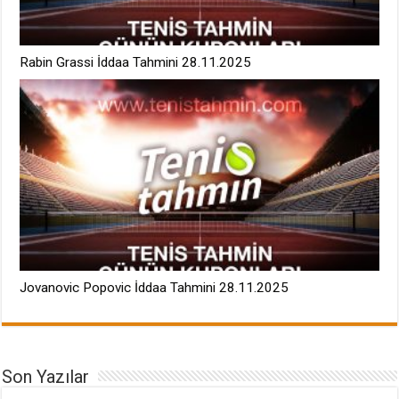
Rabin Grassi İddaa Tahmini 28.11.2025
Jovanovic Popovic İddaa Tahmini 28.11.2025
Son Yazılar