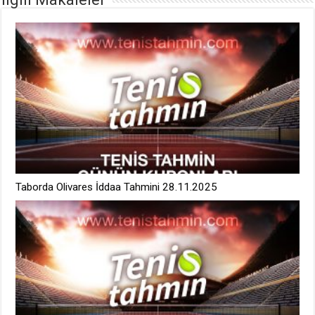
Taborda Olivares İddaa Tahmini 28.11.2025