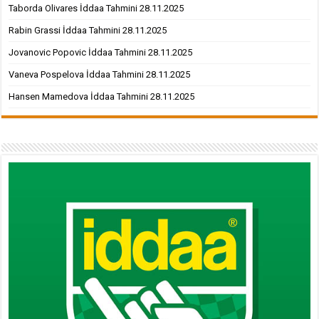
Taborda Olivares İddaa Tahmini 28.11.2025
Rabin Grassi İddaa Tahmini 28.11.2025
Jovanovic Popovic İddaa Tahmini 28.11.2025
Vaneva Pospelova İddaa Tahmini 28.11.2025
Hansen Mamedova İddaa Tahmini 28.11.2025