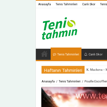
Anasayfa
Tenis Tahminleri
Canlı Skor
Teni
Tenis Tahminleri
Canlı Skor
Haftanın Tahminleri
K. Muchova – M
Anasayfa
/
Tenis Tahminleri
/
Pouille Escoffie