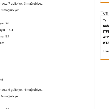
açta 7 galibiyet, 3 mağlubiyet.
, 3 mağlubiyet.
Teni
Ten
ısı: 26
Sof
ısı: 14.4
İTF
sı: 5.7
ATP
WTA
er:
Live
eri
açta 6 galibiyet, 4 mağlubiyet.
, 6 mağlubiyet.