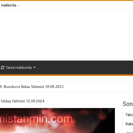
s Hakkında
Tenis Hakkında
. Bouzkova İddaa Tahmini 18.08.2023
r İddaa Tahmini 12.09.2024
Son
Tabo
Rabi