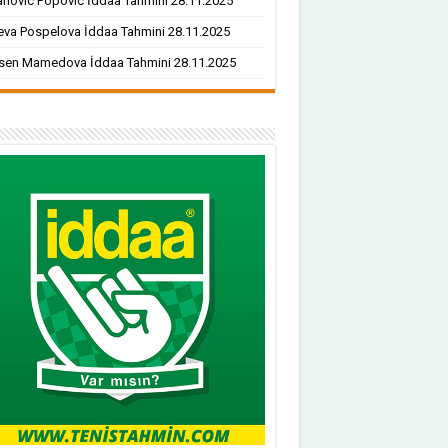
novic Popovic İddaa Tahmini 28.11.2025
va Pospelova İddaa Tahmini 28.11.2025
sen Mamedova İddaa Tahmini 28.11.2025