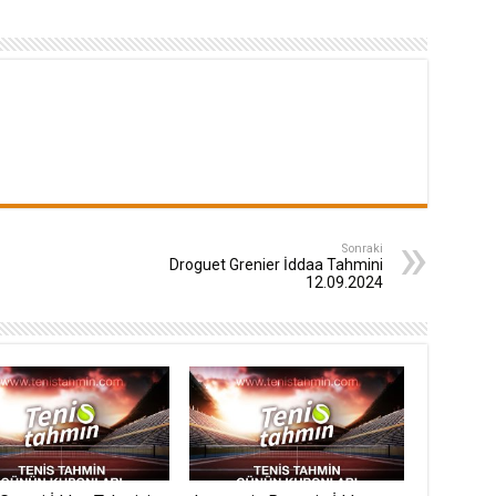
Sonraki
Droguet Grenier İddaa Tahmini
12.09.2024