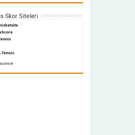
s Skor Siteleri
nisbetsite
aScore
Tennis
 Tennis
score.in